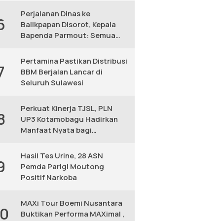
Perjalanan Dinas ke
6
Balikpapan Disorot, Kepala
Bapenda Parmout: Semua
yang Ikut Adalah Pegawai
Pertamina Pastikan Distribusi
7
BBM Berjalan Lancar di
Seluruh Sulawesi
Perkuat Kinerja TJSL, PLN
8
UP3 Kotamobagu Hadirkan
Manfaat Nyata bagi
Masyarakat
Hasil Tes Urine, 28 ASN
9
Pemda Parigi Moutong
Positif Narkoba
MAXi Tour Boemi Nusantara
10
Buktikan Performa MAXimal ,