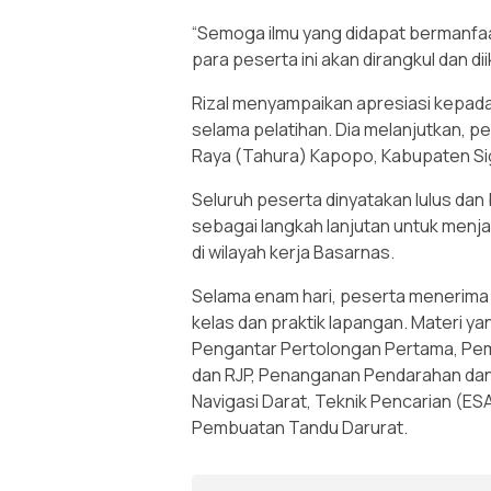
“Semoga ilmu yang didapat bermanfaat
para peserta ini akan dirangkul dan d
Rizal menyampaikan apresiasi kepad
selama pelatihan. Dia melanjutkan, p
Raya (Tahura) Kapopo, Kabupaten Sigi,
Seluruh peserta dinyatakan lulus dan
sebagai langkah lanjutan untuk menja
di wilayah kerja Basarnas.
Selama enam hari, peserta menerima tot
kelas dan praktik lapangan. Materi ya
Pengantar Pertolongan Pertama, Pem
dan RJP, Penanganan Pendarahan dan 
Navigasi Darat, Teknik Pencarian (ESA
Pembuatan Tandu Darurat.