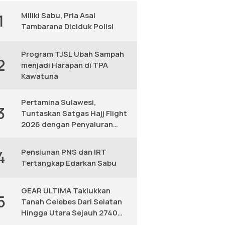
Miliki Sabu, Pria Asal
1
Tambarana Diciduk Polisi
Program TJSL Ubah Sampah
2
menjadi Harapan di TPA
Kawatuna
Pertamina Sulawesi,
3
Tuntaskan Satgas Hajj Flight
2026 dengan Penyaluran
Avtur Andal
Pensiunan PNS dan IRT
4
Tertangkap Edarkan Sabu
GEAR ULTIMA Taklukkan
5
Tanah Celebes Dari Selatan
Hingga Utara Sejauh 2740
KM