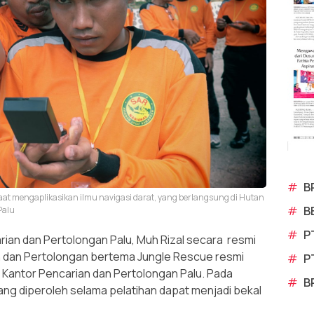
#
B
saat mengaplikasikan ilmu navigasi darat, yang berlangsung di Hutan
#
B
Palu
#
P
ian dan Pertolongan Palu, Muh Rizal secara resmi
n dan Pertolongan bertema Jungle Rescue resmi
#
P
n Kantor Pencarian dan Pertolongan Palu. Pada
#
B
yang diperoleh selama pelatihan dapat menjadi bekal