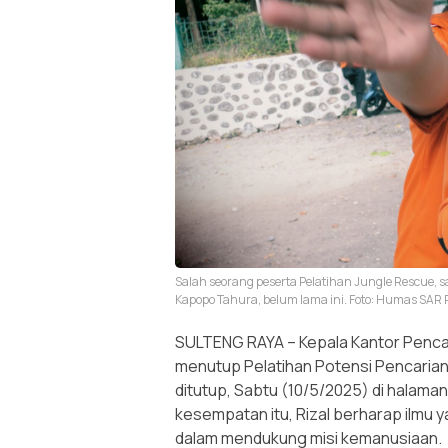
Salah seorang peserta Pelatihan Jungle Rescue, 
Kapopo Tahura, belum lama ini. Foto: Humas SAR 
SULTENG RAYA – Kepala Kantor Pencar
menutup Pelatihan Potensi Pencaria
ditutup, Sabtu (10/5/2025) di halama
kesempatan itu, Rizal berharap ilmu 
dalam mendukung misi kemanusiaan.