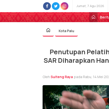
Jumat, 7 Agu 2026
Berit
Kota Palu
Penutupan Pelatih
SAR Diharapkan Han
Oleh
Sulteng Raya
pada Rabu, 14 Mei 20