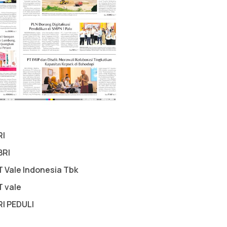
RI
BRI
T Vale Indonesia Tbk
T vale
RI PEDULI