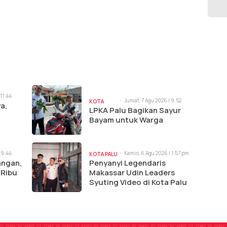
 11:44
Jumat, 7 Agu 2026 | 9:52
KOTA
a,
am
LPKA Palu Bagikan Sayur
PALU
Bayam untuk Warga
 9:44
Kamis, 6 Agu 2026 | 1:57 pm
KOTA PALU
angan,
Penyanyi Legendaris
 Ribu
Makassar Udin Leaders
Syuting Video di Kota Palu