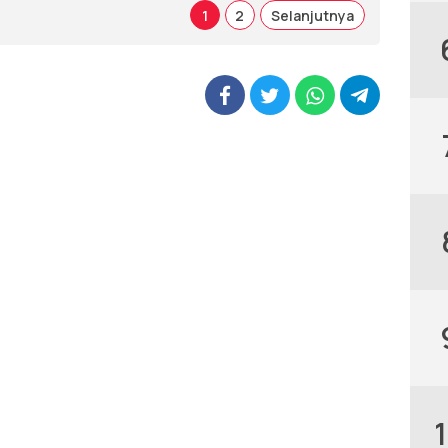
1
2
Selanjutnya