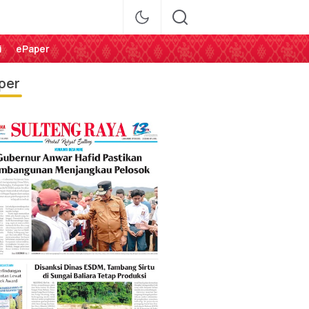
i
ePaper
per