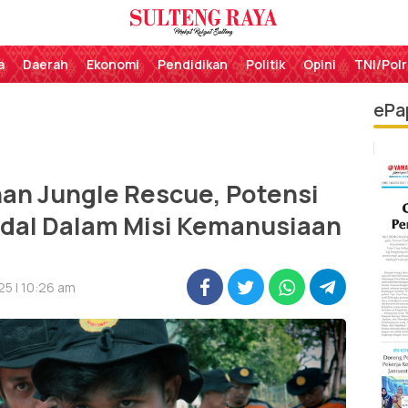
Perekat Rakyat Sulteng
Sulteng Raya
a
Daerah
Ekonomi
Pendidikan
Politik
Opini
TNI/Polr
ePa
an Jungle Rescue, Potensi
dal Dalam Misi Kemanusiaan
25 | 10:26 am