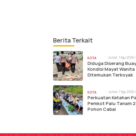
Berita Terkait
Jumat, 7 Agu 2026 |
KOTA
am
Diduga Diserang Buay
PALU
Kondisi Mayat Wanita
Ditemukan Terkoyak
Jumat, 7 Agu 2026 |
KOTA
am
Perkuatan Ketahan P
PALU
Pemkot Palu Tanam 2
Pohon Cabai