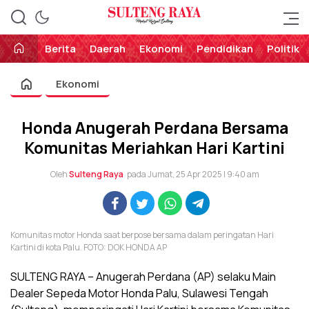
Perekat Rakyat Sulteng
Sulteng Raya
Berita
Daerah
Ekonomi
Pendidikan
Politik
Ekonomi
Honda Anugerah Perdana Bersama
Komunitas Meriahkan Hari Kartini
Oleh
Sulteng Raya
pada Jumat, 25 Apr 2025 | 9:40 am
Komunitas motor Honda saat berpose bersama dalam peringatan Hari
Kartini di kota Palu. FOTO: DOK HONDA AP
SULTENG RAYA – Anugerah Perdana (AP) selaku Main
Dealer Sepeda Motor Honda Palu, Sulawesi Tengah