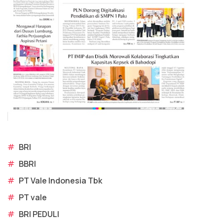
#
BRI
#
BBRI
#
PT Vale Indonesia Tbk
#
PT vale
#
BRI PEDULI