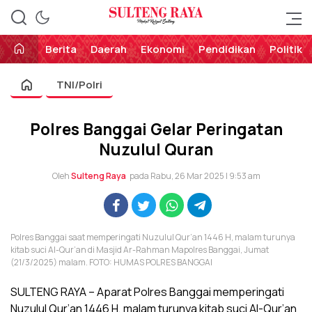
Perekat Rakyat Sulteng
Sulteng Raya
Berita
Daerah
Ekonomi
Pendidikan
Politik
TNI/Polri
Polres Banggai Gelar Peringatan
Nuzulul Quran
Oleh
Sulteng Raya
pada Rabu, 26 Mar 2025 | 9:53 am
Polres Banggai saat memperingati Nuzulul Qur’an 1446 H, malam turunya
kitab suci Al-Qur’an di Masjid Ar-Rahman Mapolres Banggai, Jumat
(21/3/2025) malam. FOTO: HUMAS POLRES BANGGAI
SULTENG RAYA – Aparat Polres Banggai memperingati
Nuzulul Qur’an 1446 H, malam turunya kitab suci Al-Qur’an