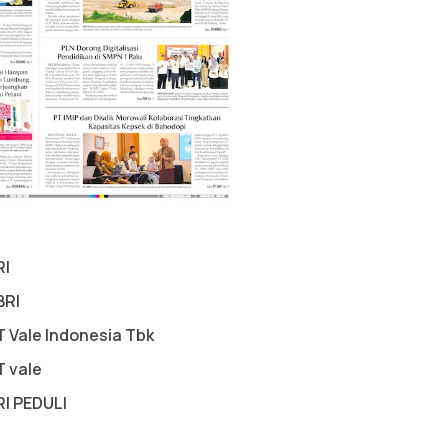
RI
BRI
T Vale Indonesia Tbk
T vale
RI PEDULI