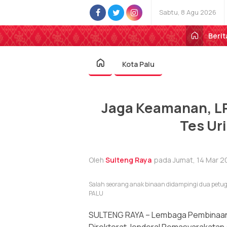
Sabtu, 8 Agu 2026
Berit
Kota Palu
Jaga Keamanan, LP
Tes Ur
Oleh
Sulteng Raya
pada Jumat, 14 Mar 20
Salah seorang anak binaan didampingi dua petug
PALU
SULTENG RAYA – Lembaga Pembinaan K