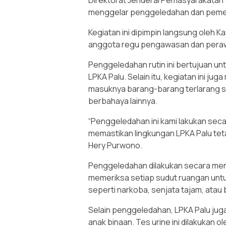
Direktorat Jenderal Pemasyarakatan (
menggelar penggeledahan dan pemeri
Kegiatan ini dipimpin langsung oleh
anggota regu pengawasan dan peraw
Penggeledahan rutin ini bertujuan un
LPKA Palu. Selain itu, kegiatan ini 
masuknya barang-barang terlarang s
berbahaya lainnya.
“Penggeledahan ini kami lakukan seca
memastikan lingkungan LPKA Palu teta
Hery Purwono.
Penggeledahan dilakukan secara meny
memeriksa setiap sudut ruangan untu
seperti narkoba, senjata tajam, ata
Selain penggeledahan, LPKA Palu jug
anak binaan. Tes urine ini dilakukan o