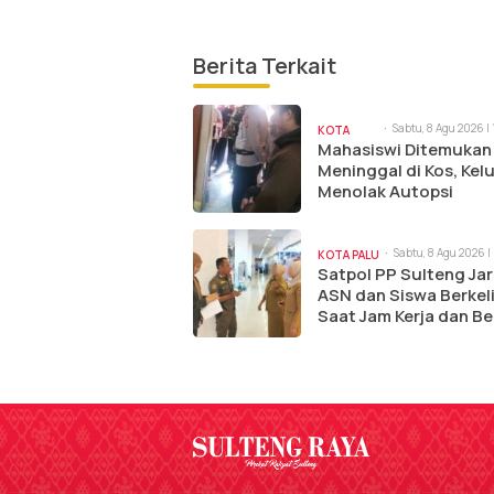
Berita Terkait
Sabtu, 8 Agu 2026 |
KOTA
am
Mahasiswi Ditemukan
PALU
Meninggal di Kos, Kel
Menolak Autopsi
Sabtu, 8 Agu 2026 |
KOTA PALU
Satpol PP Sulteng Jar
ASN dan Siswa Berkel
Saat Jam Kerja dan Be