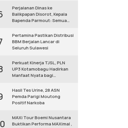
Perjalanan Dinas ke
6
Balikpapan Disorot, Kepala
Bapenda Parmout: Semua
yang Ikut Adalah Pegawai
Pertamina Pastikan Distribusi
7
BBM Berjalan Lancar di
Seluruh Sulawesi
Perkuat Kinerja TJSL, PLN
8
UP3 Kotamobagu Hadirkan
Manfaat Nyata bagi
Masyarakat
Hasil Tes Urine, 28 ASN
9
Pemda Parigi Moutong
Positif Narkoba
MAXi Tour Boemi Nusantara
10
Buktikan Performa MAXimal ,