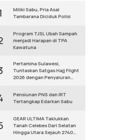
Miliki Sabu, Pria Asal
1
Tambarana Diciduk Polisi
Program TJSL Ubah Sampah
2
menjadi Harapan di TPA
Kawatuna
Pertamina Sulawesi,
3
Tuntaskan Satgas Hajj Flight
2026 dengan Penyaluran
Avtur Andal
Pensiunan PNS dan IRT
4
Tertangkap Edarkan Sabu
GEAR ULTIMA Taklukkan
5
Tanah Celebes Dari Selatan
Hingga Utara Sejauh 2740
KM