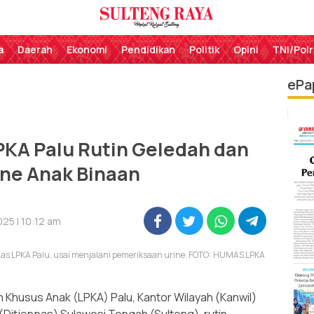
Perekat Rakyat Sulteng
Sulteng Raya
a
Daerah
Ekonomi
Pendidikan
Politik
Opini
TNI/Polr
ePa
KA Palu Rutin Geledah dan
ine Anak Binaan
25 | 10:12 am
as LPKA Palu, usai menjalani pemeriksaan urine. FOTO: HUMAS LPKA
husus Anak (LPKA) Palu, Kantor Wilayah (Kanwil)