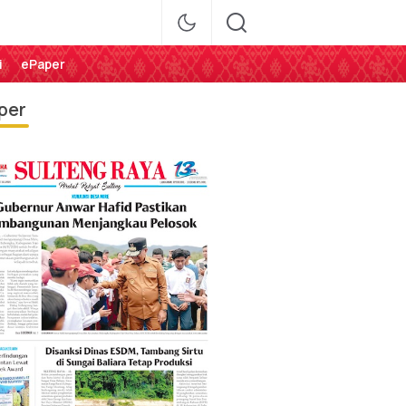
i
ePaper
per