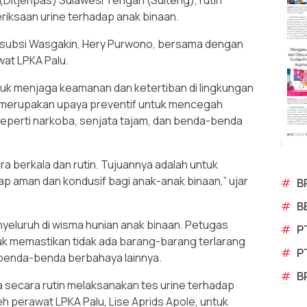
Ditjenpas) Sulawesi Tengah (Sulteng), rutin
ksaan urine terhadap anak binaan.
 Kasubsi Wasgakin, Hery Purwono, bersama dengan
at LPKA Palu.
tuk menjaga keamanan dan ketertiban di lingkungan
juga merupakan upaya preventif untuk mencegah
eperti narkoba, senjata tajam, dan benda-benda
ra berkala dan rutin. Tujuannya adalah untuk
p aman dan kondusif bagi anak-anak binaan,” ujar
#
B
#
B
eluruh di wisma hunian anak binaan. Petugas
#
P
k memastikan tidak ada barang-barang terlarang
#
P
u benda-benda berbahaya lainnya.
#
B
a secara rutin melaksanakan tes urine terhadap
leh perawat LPKA Palu, Lise Aprids Apole, untuk