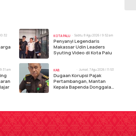
 10:32
Sabtu, 8 Agu 2026 | 9:52 am
KOTA PALU
Penyanyi Legendaris
uarga
Makassar Udin Leaders
Syuting Video di Kota Palu
 9:31 am
Jumat, 7 Agu 2026 | 11:53
KAB.
am
ing
Dugaan Korupsi Pajak
DONGGALA
iaran
Pertambangan, Mantan
lajar
Kepala Bapenda Donggala
Ditetapkan Tersangka