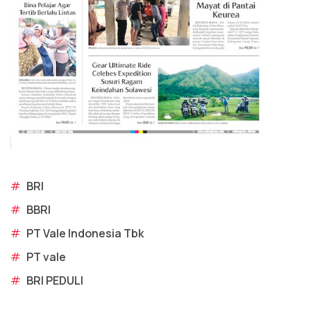
#
BRI
#
BBRI
#
PT Vale Indonesia Tbk
#
PT vale
#
BRI PEDULI