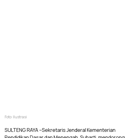
Foto: Ilustrasi
SULTENG RAYA –Sekretaris Jenderal Kementerian
Pendidikan Dasar dan Menengah, Suharti, mendorong