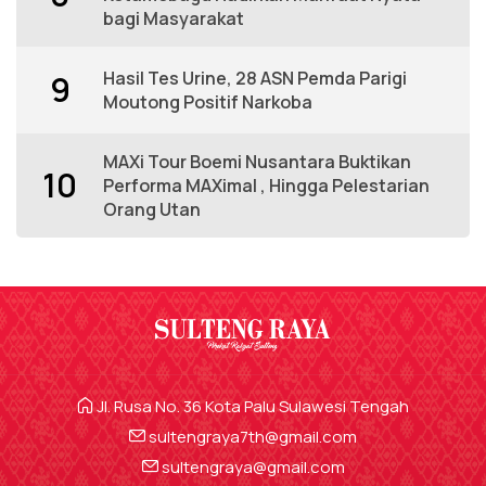
bagi Masyarakat
Hasil Tes Urine, 28 ASN Pemda Parigi
9
Moutong Positif Narkoba
MAXi Tour Boemi Nusantara Buktikan
10
Performa MAXimal , Hingga Pelestarian
Orang Utan
Jl. Rusa No. 36 Kota Palu Sulawesi Tengah
sultengraya7th@gmail.com
sultengraya@gmail.com