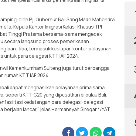
uk memperlancar arus pemeriksaan imigrasi di
mpingi oleh Pj. Gubernur Bali Sang Made Mahendra
lla, Kepala Kantor Imigrasi Kelas I Khusus TPI
jabat Tinggi Pratama bersama-sama mengecek
au secara langsung proses pemeriksaan
ng baru tiba, termasuk kesiapan konter pelayanan
s untuk para delegasi KTT IAF 2024.
anwil Kemenkumham Sulteng juga turut berbangga
uan rumah KTT IAF 2024.
kembali dapat menghasilkan pelayanan prima sama
a, seperti KTT G20 yang dipusatkan di pulau Bali.
 menfasilitasi kedatangan para delegasi-delegasi
berjalan lancar,” jelas Hermansyah Siregar.*/YAT