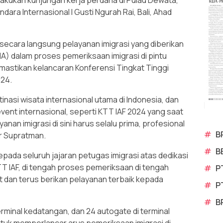
lakukan kunjungan kerja perdana di Pulau Dewata,
dara Internasional I Gusti Ngurah Rai, Bali, Ahad
t secara langsung pelayanan imigrasi yang diberikan
 dalam proses pemeriksaan imigrasi di pintu
mastikan kelancaran Konferensi Tingkat Tinggi
024.
nasi wisata internasional utama di Indonesia, dan
vent internasional, seperti KTT IAF 2024 yang saat
yanan imigrasi di sini harus selalu prima, profesional
#
B
ar Supratman.
#
B
da seluruh jajaran petugas imigrasi atas dedikasi
 IAF, di tengah proses pemeriksaan di tengah
#
P
 dan terus berikan pelayanan terbaik kepada
#
P
#
B
erminal kedatangan, dan 24 autogate di terminal