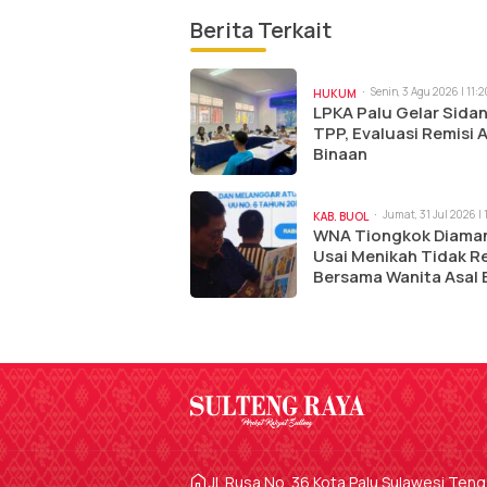
Berita Terkait
Senin, 3 Agu 2026 | 11:
HUKUM
LPKA Palu Gelar Sida
TPP, Evaluasi Remisi 
Binaan
Jumat, 31 Jul 2026 | 
KAB. BUOL
WNA Tiongkok Diama
Usai Menikah Tidak R
Bersama Wanita Asal 
Jl. Rusa No. 36 Kota Palu Sulawesi Ten