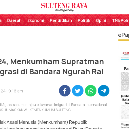
Perekat Rakyat Sulteng
Sulteng Raya
a
Daerah
Ekonomi
Pendidikan
Politik
Opini
TNI/Polr
ePa
024, Menkumham Supratman
grasi di Bandara Ngurah Rai
24 | 9:16 am
gtas, saat meninjau pelayanan Imigrasi di Bandara Internasional I
TO: DOK HUMAS KANWIL KEMENKUMHM SULTENG
Hak Asasi Manusia (Menkumham) Republik