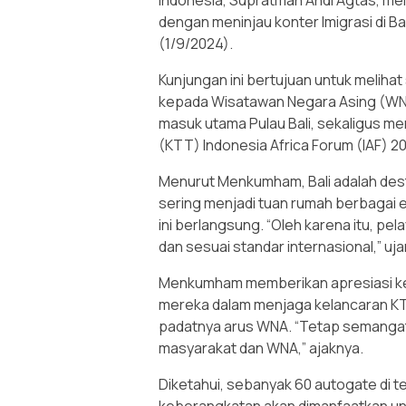
Indonesia, Supratman Andi Agtas, me
dengan meninjau konter Imigrasi di Ban
(1/9/2024).
Kunjungan ini bertujuan untuk meliha
kepada Wisatawan Negara Asing (WNA)
masuk utama Pulau Bali, sekaligus me
(KTT) Indonesia Africa Forum (IAF) 2
Menurut Menkumham, Bali adalah desti
sering menjadi tuan rumah berbagai e
ini berlangsung. “Oleh karena itu, pela
dan sesuai standar internasional,” uj
Menkumham memberikan apresiasi kepa
mereka dalam menjaga kelancaran KTT
padatnya arus WNA. “Tetap semangat
masyarakat dan WNA,” ajaknya.
Diketahui, sebanyak 60 autogate di t