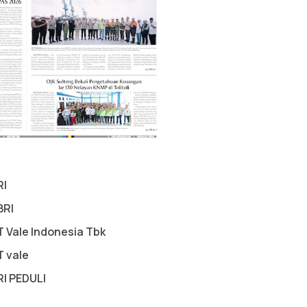
RI
BRI
T Vale Indonesia Tbk
T vale
RI PEDULI