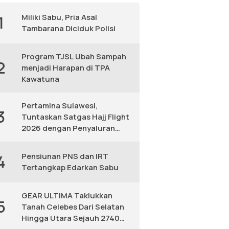
Miliki Sabu, Pria Asal
1
Tambarana Diciduk Polisi
Program TJSL Ubah Sampah
2
menjadi Harapan di TPA
Kawatuna
Pertamina Sulawesi,
3
Tuntaskan Satgas Hajj Flight
2026 dengan Penyaluran
Avtur Andal
Pensiunan PNS dan IRT
4
Tertangkap Edarkan Sabu
GEAR ULTIMA Taklukkan
5
Tanah Celebes Dari Selatan
Hingga Utara Sejauh 2740