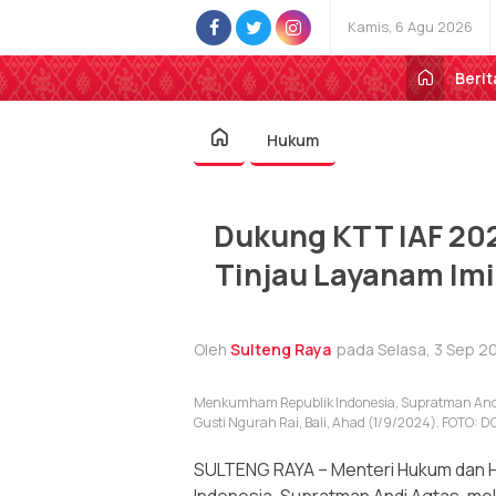
Kamis, 6 Agu 2026
Berit
Hukum
Dukung KTT IAF 2
Tinjau Layanam Imi
Oleh
Sulteng Raya
pada Selasa, 3 Sep 20
Menkumham Republik Indonesia, Supratman Andi A
Gusti Ngurah Rai, Bali, Ahad (1/9/2024). FO
SULTENG RAYA – Menteri Hukum dan 