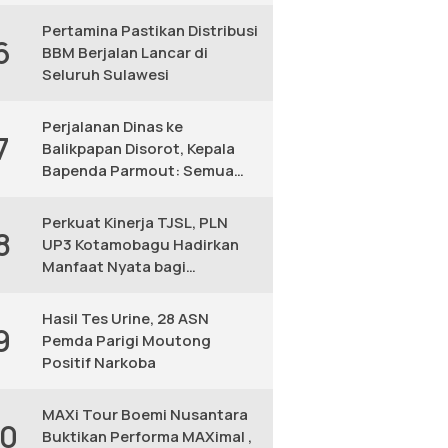
KM
Pertamina Pastikan Distribusi
6
BBM Berjalan Lancar di
Seluruh Sulawesi
Perjalanan Dinas ke
7
Balikpapan Disorot, Kepala
Bapenda Parmout: Semua
yang Ikut Adalah Pegawai
Perkuat Kinerja TJSL, PLN
8
UP3 Kotamobagu Hadirkan
Manfaat Nyata bagi
Masyarakat
Hasil Tes Urine, 28 ASN
9
Pemda Parigi Moutong
Positif Narkoba
MAXi Tour Boemi Nusantara
10
Buktikan Performa MAXimal ,