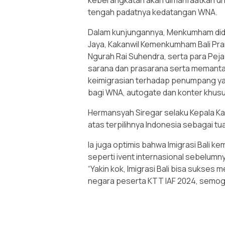
keberangkatan akan dimanfaatkan unt
tengah padatnya kedatangan WNA.
Dalam kunjungannya, Menkumham dida
Jaya, Kakanwil Kemenkumham Bali Prame
Ngurah Rai Suhendra, serta para Pe
sarana dan prasarana serta memant
keimigrasian terhadap penumpang ya
bagi WNA, autogate dan konter khusu
Hermansyah Siregar selaku Kepala K
atas terpilihnya Indonesia sebagai t
Ia juga optimis bahwa Imigrasi Bali 
seperti ivent internasional sebelumny
“Yakin kok, Imigrasi Bali bisa sukses
negara peserta KTT IAF 2024, semoga 