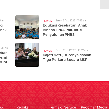
20 am
Senin, 3 Agu 2026 | 11:16 am
HUKUM
ng
Edukasi Kesehatan, Anak
Anak
Binaan LPKA Palu Ikuti
Penyuluhan PHBS
11:15 am
Sabtu, 25 Jul 2026 | 10:22 am
HUKUM
nkan
Kajati Setujui Penyelesaian
esmi
Tiga Perkara Secara MKR
Buol
Redaksi
Terms of Service
Pedoman Media
gah