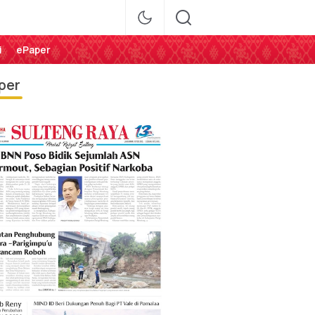
i
ePaper
per