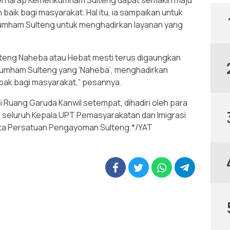
 berharap Kemenkumham Sulteng dapat semakin maju
baik bagi masyarakat. Hal itu, ia sampaikan untuk
mham Sulteng untuk menghadirkan layanan yang
eng Naheba atau Hebat mesti terus digaungkan
kumham Sulteng yang ‘Naheba’, menghadirkan
pak bagi masyarakat,” pesannya.
i Ruang Garuda Kanwil setempat, dihadiri oleh para
 seluruh Kepala UPT Pemasyarakatan dan Imigrasi
a Persatuan Pengayoman Sulteng.*/YAT