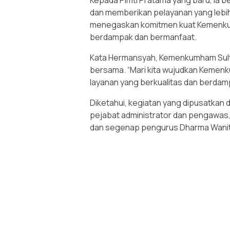
Kepada Pimti Pratama yang baru, ia
dan memberikan pelayanan yang lebih 
menegaskan komitmen kuat Kemenku
berdampak dan bermanfaat.
Kata Hermansyah, Kemenkumham Sult
bersama. “Mari kita wujudkan Kemen
layanan yang berkualitas dan berdam
Diketahui, kegiatan yang dipusatkan d
pejabat administrator dan pengawas,
dan segenap pengurus Dharma Wanit