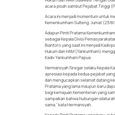
Hukum dan HAM Sulawesi Tengah (Ke
acara pisah sambut Pejabat Tinggi (P
Acara ini menjadi momentum untuk me
Kemenkumham Sulteng. Jumat (23/8/2
Adapun Pimti Pratama Kemenkumham S
sebagai Kepala Divisi Pemasyarakata
Biantoro yang saat ini menjadi Kadiv
Hukum dan HAM (Yankumham) mengga
Kadiv Yankumham Papua.
Hermansyah Siregar selaku Kepala 
apresiasi kepada kedua pejabat yang
dan mengucapkan selamat datang kepa
Pratama yang lama maupun baru dapa
bagi kemajuan Kementerian yang sama-s
sampaikan bahwa hubungan silaturahm
sama,” kata Hermansyah.