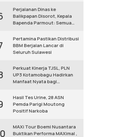
KM
Perjalanan Dinas ke
6
Balikpapan Disorot, Kepala
Bapenda Parmout: Semua
yang Ikut Adalah Pegawai
Pertamina Pastikan Distribusi
7
BBM Berjalan Lancar di
Seluruh Sulawesi
Perkuat Kinerja TJSL, PLN
8
UP3 Kotamobagu Hadirkan
Manfaat Nyata bagi
Masyarakat
Hasil Tes Urine, 28 ASN
9
Pemda Parigi Moutong
Positif Narkoba
MAXi Tour Boemi Nusantara
10
Buktikan Performa MAXimal ,