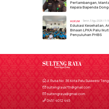
Pertambangan, Mant
Kepala Bapenda Dong
Ditetapkan Tersangk
Senin, 3 Agu 2026 | 11:
HUKUM
Edukasi Kesehatan, A
Binaan LPKA Palu Ikut
Penyuluhan PHBS
Jl. Rusa No. 36 Kota Palu Sulawesi Ten
sultengraya7th@gmail.com
sultengraya@gmail.com
0451 4012 445