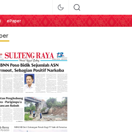
i
ePaper
per