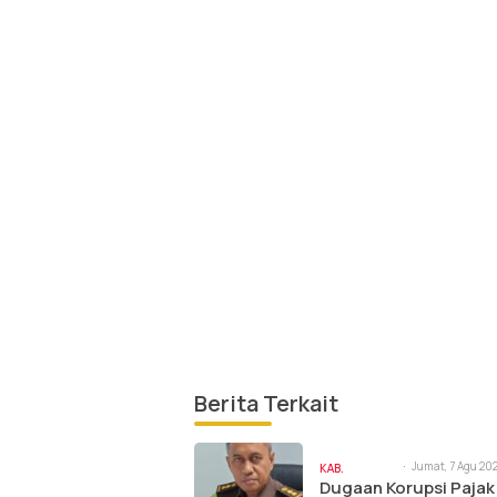
Berita Terkait
Jumat, 7 Agu 202
KAB.
am
Dugaan Korupsi Pajak
DONGGALA