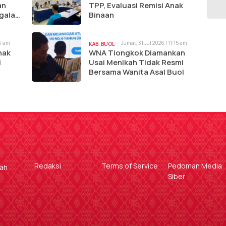
an
TPP, Evaluasi Remisi Anak
gala
Binaan
a
16 am
Jumat, 31 Jul 2026 | 11:15 am
KAB. BUOL
nak
WNA Tiongkok Diamankan
i
Usai Menikah Tidak Resmi
Bersama Wanita Asal Buol
Redaksi
Terms of Service
Pedoman Media
gah
Siber