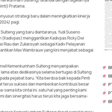
menkumham Sulteng) ditandai dengan digelarnya
imti) Pratama.
nyusun strategi baru dalam meningkatkan kinerja
024) pagi.
ulteng yang baru diantaranya, Yudi Suseno
n (Kadivpas) menggantikan Kadivpas Ricky Dwi
pas Riau dan Zuliansyah sebagai Kadiv Pelayanan
ntikan Max Wambrauw yang kini menjabat sebagai
Kanwil Kemenkumham Sulteng menyampaikan
#
B
 lama atas dedikasinya selama bertugas di Sulteng
#
B
da pejabat baru. “Kita berdoa baik kepada Pimti
t terus sukses dan memberikan kontribusi besar
#
P
ama kita cintai ini, satu hal yang penting kami
#
P
i dan sinergitas harus terus kita jaga bersama-
#
B