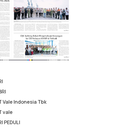
RI
BRI
T Vale Indonesia Tbk
T vale
RI PEDULI