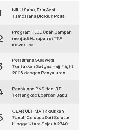
Miliki Sabu, Pria Asal
1
Tambarana Diciduk Polisi
Program TJSL Ubah Sampah
2
menjadi Harapan di TPA
Kawatuna
Pertamina Sulawesi,
3
Tuntaskan Satgas Hajj Flight
2026 dengan Penyaluran
Avtur Andal
Pensiunan PNS dan IRT
4
Tertangkap Edarkan Sabu
GEAR ULTIMA Taklukkan
5
Tanah Celebes Dari Selatan
Hingga Utara Sejauh 2740