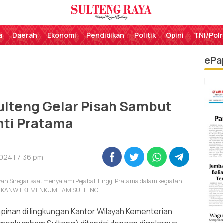
Perekat Rakyat Sulteng
Sulteng Raya
a
Daerah
Ekonomi
Pendidikan
Politik
Opini
TNI/Polr
ePa
teng Gelar Pisah Sambut
mti Pratama
024 | 7:36 pm
 Siregar saat menyalami Pejabat Tinggi Pratama dalam kegiatan
MAS KANWIL KEMENKUMHAM SULTENG
inan di lingkungan Kantor Wilayah Kementerian