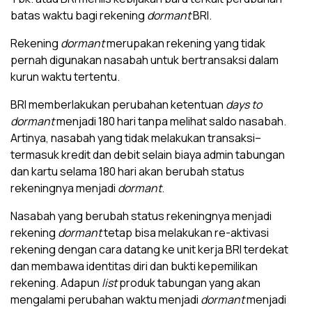
batas waktu bagi rekening
dormant
BRI.
Rekening
dormant
merupakan rekening yang tidak
pernah digunakan nasabah untuk bertransaksi dalam
kurun waktu tertentu.
BRI memberlakukan perubahan ketentuan
days to
dormant
menjadi 180 hari tanpa melihat saldo nasabah.
Artinya, nasabah yang tidak melakukan transaksi–
termasuk kredit dan debit selain biaya admin tabungan
dan kartu selama 180 hari akan berubah status
rekeningnya menjadi
dormant
.
Nasabah yang berubah status rekeningnya menjadi
rekening
dormant
tetap bisa melakukan re-aktivasi
rekening dengan cara datang ke unit kerja BRI terdekat
dan membawa identitas diri dan bukti kepemilikan
rekening. Adapun
list
produk tabungan yang akan
mengalami perubahan waktu menjadi
dormant
menjadi