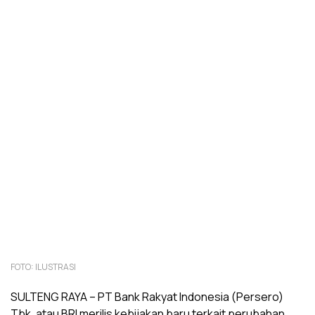
FOTO: ILUSTRASI
SULTENG RAYA
– PT Bank Rakyat Indonesia (Persero)
Tbk. atau BRI merilis kebijakan baru terkait perubahan