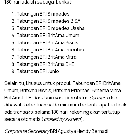
180 hari adalah sebagai berikut:
Tabungan BRI Simpedes
Tabungan BRI Simpedes BISA
Tabungan BRI Simpedes Usaha
Tabungan BRI BritAma Umum
Tabungan BRI BritAma Bisnis
Tabungan BRI BritAma Prioritas
Tabungan BRI BritAma Mitra
Tabungan BRI BritAma DHE
Tabungan BRI Junio
Selain itu, khusus untuk produk Tabungan BRI BritAma
Umum, BritAma Bisnis, BritAma Prioritas, BritAma Mitra,
BritAma DHE, dan Junio yang berstatus
dormant
dan
dibawah ketentuan saldo minimum tertentu apabila tidak
ada transaksi selama 180 hari, rekening akan tertutup
secara otomatis (
closed by system
).
Corporate Secretary
BRI Agustya Hendy Bernadi