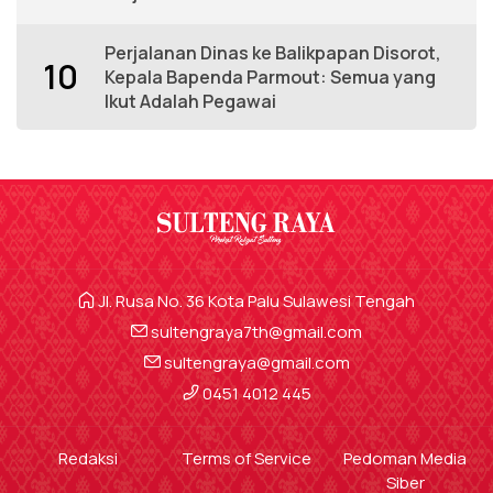
Perjalanan Dinas ke Balikpapan Disorot,
10
Kepala Bapenda Parmout: Semua yang
Ikut Adalah Pegawai
Jl. Rusa No. 36 Kota Palu Sulawesi Tengah
sultengraya7th@gmail.com
sultengraya@gmail.com
0451 4012 445
Redaksi
Terms of Service
Pedoman Media
Siber