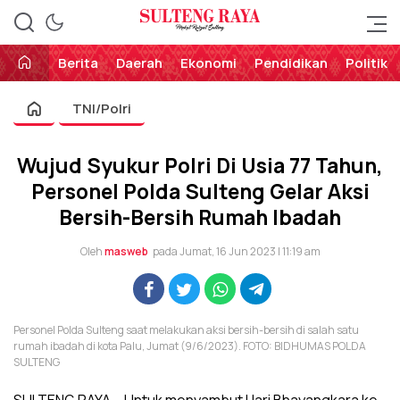
Perekat Rakyat Sulteng
Sulteng Raya
Berita
Daerah
Ekonomi
Pendidikan
Politik
TNI/Polri
Wujud Syukur Polri Di Usia 77 Tahun,
Personel Polda Sulteng Gelar Aksi
Bersih-Bersih Rumah Ibadah
Oleh
masweb
pada Jumat, 16 Jun 2023 | 11:19 am
Personel Polda Sulteng saat melakukan aksi bersih-bersih di salah satu
rumah ibadah di kota Palu, Jumat (9/6/2023). FOTO: BIDHUMAS POLDA
SULTENG