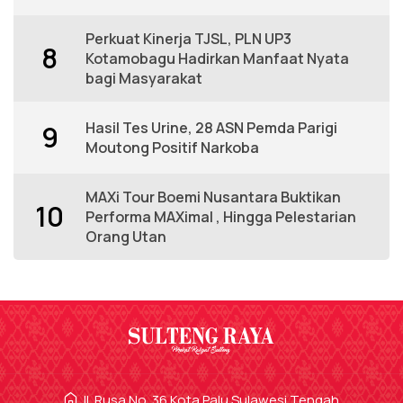
Perkuat Kinerja TJSL, PLN UP3
8
Kotamobagu Hadirkan Manfaat Nyata
bagi Masyarakat
Hasil Tes Urine, 28 ASN Pemda Parigi
9
Moutong Positif Narkoba
MAXi Tour Boemi Nusantara Buktikan
10
Performa MAXimal , Hingga Pelestarian
Orang Utan
Jl. Rusa No. 36 Kota Palu Sulawesi Tengah