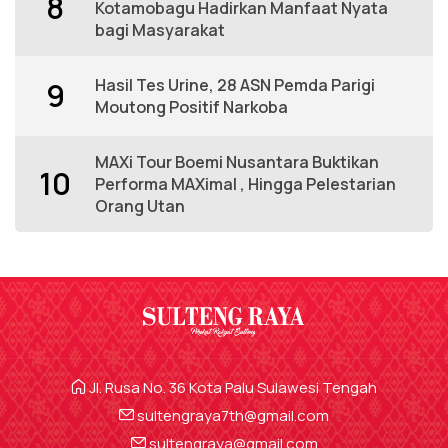
8
Kotamobagu Hadirkan Manfaat Nyata
bagi Masyarakat
Hasil Tes Urine, 28 ASN Pemda Parigi
9
Moutong Positif Narkoba
MAXi Tour Boemi Nusantara Buktikan
10
Performa MAXimal , Hingga Pelestarian
Orang Utan
Jl. Rusa No. 36 Kota Palu Sulawesi Tengah
sultengraya7th@gmail.com
sultengraya@gmail.com