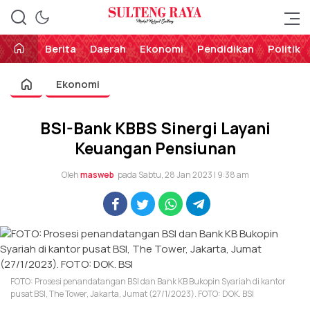
Perekat Rakyat Sulteng
Sulteng Raya
Berita
Daerah
Ekonomi
Pendidikan
Politik
Ekonomi
BSI-Bank KBBS Sinergi Layani
Keuangan Pensiunan
Oleh
masweb
pada Sabtu, 28 Jan 2023 | 9:38 am
FOTO: Prosesi penandatangan BSI dan Bank KB Bukopin Syariah di kantor
pusat BSI, The Tower, Jakarta, Jumat (27/1/2023). FOTO: DOK. BSI