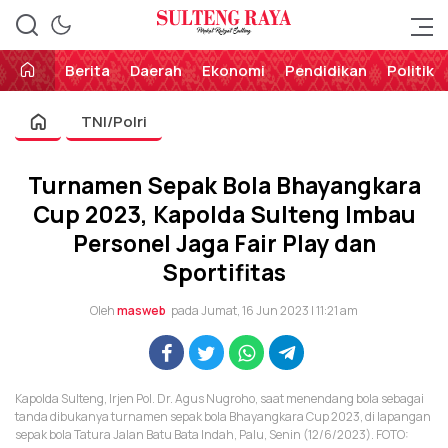
Perekat Rakyat Sulteng
Sulteng Raya
Berita
Daerah
Ekonomi
Pendidikan
Politik
TNI/Polri
Turnamen Sepak Bola Bhayangkara
Cup 2023, Kapolda Sulteng Imbau
Personel Jaga Fair Play dan
Sportifitas
Oleh
masweb
pada Jumat, 16 Jun 2023 | 11:21 am
Kapolda Sulteng, Irjen Pol. Dr. Agus Nugroho, saat menendang bola sebagai
tanda dibukanya turnamen sepak bola Bhayangkara Cup 2023, di lapangan
sepak bola Tatura Jalan Batu Bata Indah, Palu, Senin (12/6/2023). FOTO: