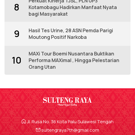
Perkuat Kinerja TJSL, PLN UP3
8
Kotamobagu Hadirkan Manfaat Nyata
bagi Masyarakat
Hasil Tes Urine, 28 ASN Pemda Parigi
9
Moutong Positif Narkoba
MAXi Tour Boemi Nusantara Buktikan
10
Performa MAXimal , Hingga Pelestarian
Orang Utan
Jl. Rusa No. 36 Kota Palu Sulawesi Tengah
sultengraya7th@gmail.com