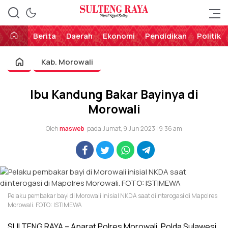
Perekat Rakyat Sulteng
Sulteng Raya
Berita
Daerah
Ekonomi
Pendidikan
Politik
Kab. Morowali
Ibu Kandung Bakar Bayinya di
Morowali
Oleh
masweb
pada Jumat, 9 Jun 2023 | 9:36 am
Pelaku pembakar bayi di Morowali inisial NKDA saat diinterogasi di Mapolres
Morowali. FOTO: ISTIMEWA
SULTENG RAYA – Aparat Polres Morowali, Polda Sulawesi