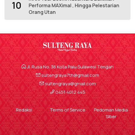
10
Performa MAXimal , Hingga Pelestarian
Orang Utan
Jl. Rusa No. 36 Kota Palu Sulawesi Tengah
sultengraya7th@gmail.com
sultengraya@gmail.com
0451 4012 445
Redaksi
Terms of Service
Pedoman Media
Siber