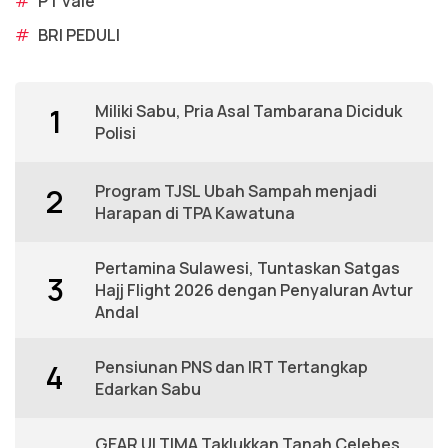
#
PT vale
#
BRI PEDULI
Miliki Sabu, Pria Asal Tambarana Diciduk
1
Polisi
Program TJSL Ubah Sampah menjadi
2
Harapan di TPA Kawatuna
Pertamina Sulawesi, Tuntaskan Satgas
3
Hajj Flight 2026 dengan Penyaluran Avtur
Andal
Pensiunan PNS dan IRT Tertangkap
4
Edarkan Sabu
GEAR ULTIMA Taklukkan Tanah Celebes