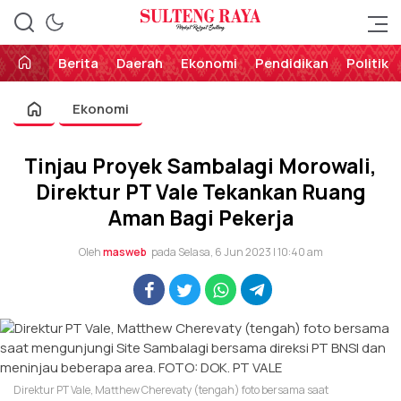
Perekat Rakyat Sulteng
Sulteng Raya
Berita
Daerah
Ekonomi
Pendidikan
Politik
Ekonomi
Tinjau Proyek Sambalagi Morowali,
Direktur PT Vale Tekankan Ruang
Aman Bagi Pekerja
Oleh
masweb
pada Selasa, 6 Jun 2023 | 10:40 am
Direktur PT Vale, Matthew Cherevaty (tengah) foto bersama saat