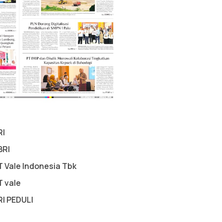
RI
BRI
T Vale Indonesia Tbk
T vale
RI PEDULI