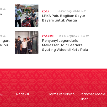
 11:44
Jumat, 7 Agu 2026 | 9:52
KOTA
a,
am
LPKA Palu Bagikan Sayur
PALU
Bayam untuk Warga
 9:44
Kamis, 6 Agu 2026 | 1:57 pm
KOTA PALU
angan,
Penyanyi Legendaris
 Ribu
Makassar Udin Leaders
Syuting Video di Kota Palu
Redaksi
Terms of Service
Pedoman Media
gah
Siber