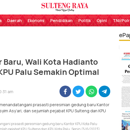
Perekat Rakyat Sulteng
Sulteng Raya
a
Daerah
Ekonomi
Pendidikan
Politik
Opini
TNI/Polr
ePa
 Baru, Wali Kota Hadianto
KPU Palu Semakin Optimal
0:31 am
angani prasasti peresmian gedung baru Kantor KPU Kota Palu
umlah pejabat KPU Sulteng dan KPU Kota Palu, Senin (5/6/2023).