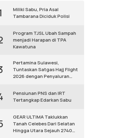
Miliki Sabu, Pria Asal
1
Tambarana Diciduk Polisi
Program TJSL Ubah Sampah
2
menjadi Harapan di TPA
Kawatuna
Pertamina Sulawesi,
3
Tuntaskan Satgas Hajj Flight
2026 dengan Penyaluran
Avtur Andal
Pensiunan PNS dan IRT
4
Tertangkap Edarkan Sabu
GEAR ULTIMA Taklukkan
5
Tanah Celebes Dari Selatan
Hingga Utara Sejauh 2740
KM