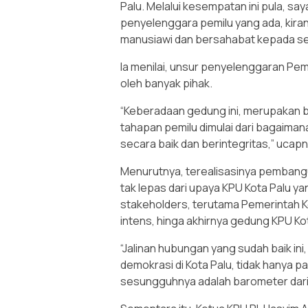
Palu. Melalui kesempatan ini pula, s
penyelenggara pemilu yang ada, kir
manusiawi dan bersahabat kepada sem
Ia menilai, unsur penyelenggaran Pe
oleh banyak pihak.
“Keberadaan gedung ini, merupakan 
tahapan pemilu dimulai dari bagaima
secara baik dan berintegritas,” ucapn
Menurutnya, terealisasinya pembangu
tak lepas dari upaya KPU Kota Palu 
stakeholders, terutama Pemerintah Ko
intens, hinga akhirnya gedung KPU Ko
“Jalinan hubungan yang sudah baik in
demokrasi di Kota Palu, tidak hanya p
sesungguhnya adalah barometer dari 