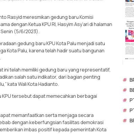
anto Rasyid meresmikan gedung baru Komisi
sama dengan Ketua KPU RI, Hasyim Asy’ari di halaman
, Senin (5/6/2023).
eradaan gedung baru KPU Kota Palu menjadi satu
 Kota Palu, karena telah hadir suatu bangunan
.
t ini telah memiliki gedung baru yang representatif,
dikan salah satu indikator, dari bagian penting
#
B
u,” kata Wali Kota Hadianto.
#
B
ru KPU tersebut dapat memecahkan berbagai
#
P
#
P
 dapat memanfaatkan serta menjaga secara
#
B
 sebab dengan keberfungsian fasilitas demokrasi
memberikan imbas positif kepada pemerintah Kota