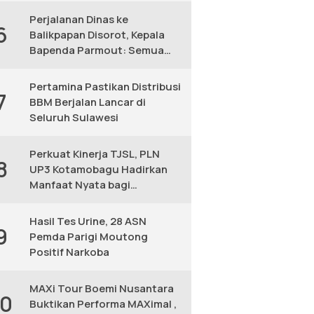
Perjalanan Dinas ke
6
Balikpapan Disorot, Kepala
Bapenda Parmout: Semua
yang Ikut Adalah Pegawai
Pertamina Pastikan Distribusi
7
BBM Berjalan Lancar di
Seluruh Sulawesi
Perkuat Kinerja TJSL, PLN
8
UP3 Kotamobagu Hadirkan
Manfaat Nyata bagi
Masyarakat
Hasil Tes Urine, 28 ASN
9
Pemda Parigi Moutong
Positif Narkoba
MAXi Tour Boemi Nusantara
10
Buktikan Performa MAXimal ,