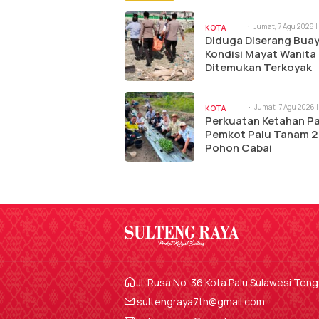
Jumat, 7 Agu 2026 |
KOTA
am
Diduga Diserang Buay
PALU
Kondisi Mayat Wanita
Ditemukan Terkoyak
Jumat, 7 Agu 2026 |
KOTA
am
Perkuatan Ketahan P
PALU
Pemkot Palu Tanam 2
Pohon Cabai
Jl. Rusa No. 36 Kota Palu Sulawesi Ten
sultengraya7th@gmail.com