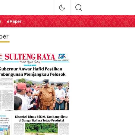
i
ePaper
per