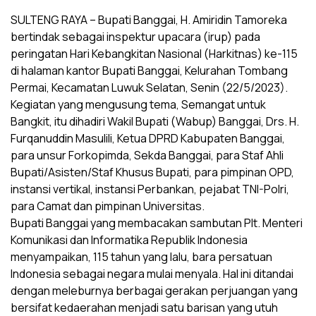
SULTENG RAYA – Bupati Banggai, H. Amiridin Tamoreka
bertindak sebagai inspektur upacara (irup) pada
peringatan Hari Kebangkitan Nasional (Harkitnas) ke-115
di halaman kantor Bupati Banggai, Kelurahan Tombang
Permai, Kecamatan Luwuk Selatan, Senin (22/5/2023).
Kegiatan yang mengusung tema, Semangat untuk
Bangkit, itu dihadiri Wakil Bupati (Wabup) Banggai, Drs. H.
Furqanuddin Masulili, Ketua DPRD Kabupaten Banggai,
para unsur Forkopimda, Sekda Banggai, para Staf Ahli
Bupati/Asisten/Staf Khusus Bupati, para pimpinan OPD,
instansi vertikal, instansi Perbankan, pejabat TNI-Polri,
para Camat dan pimpinan Universitas.
Bupati Banggai yang membacakan sambutan Plt. Menteri
Komunikasi dan Informatika Republik Indonesia
menyampaikan, 115 tahun yang lalu, bara persatuan
Indonesia sebagai negara mulai menyala. Hal ini ditandai
dengan meleburnya berbagai gerakan perjuangan yang
bersifat kedaerahan menjadi satu barisan yang utuh