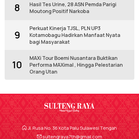
Hasil Tes Urine, 28 ASN Pemda Parigi
8
Moutong Positif Narkoba
Perkuat Kinerja TJSL, PLN UP3
9
Kotamobagu Hadirkan Manfaat Nyata
bagi Masyarakat
MAXi Tour Boemi Nusantara Buktikan
10
Performa MAXimal , Hingga Pelestarian
Orang Utan
Jl. Rusa No. 36 Kota Palu Sulawesi Tengah
sultengraya7th@gmail.com