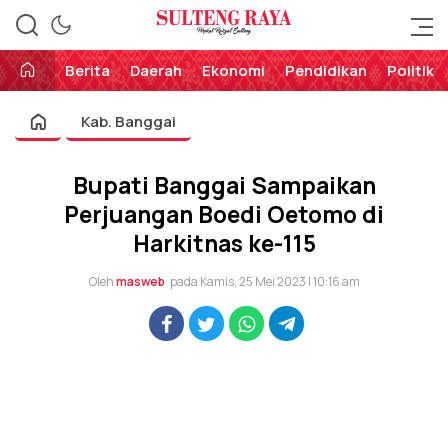
Perekat Rakyat Sulteng
Sulteng Raya
Berita
Daerah
Ekonomi
Pendidikan
Politik
Kab. Banggai
Bupati Banggai Sampaikan
Perjuangan Boedi Oetomo di
Harkitnas ke-115
Oleh
masweb
pada Kamis, 25 Mei 2023 | 10:16 am