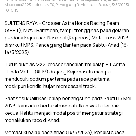
Motocross 2023 di sirkuit MPS, Pandeglang Banten pada Sabtu (13/5/2023).
FOTO: IST
SULTENG RAYA – Crosser Astra Honda Racing Team
(AHRT), Nuzul Ramzidan, tampil trengginas pada gelaran
perdana Kejuaraan Nasional (Kejurnas) Motocross 2023
di sirkuit MPS, Pandeglang Banten pada Sabtu-Ahad (13-
14/5/2023).
Turun di kelas MX2, crosser andalan tim balap PT Astra
Honda Motor (AHM) di ajang Kejurnas itu mampu
menduduki podium pertama pada race pertama,
meskipun kondisi hujan membasahi track.
Saat sesi kualifikasi balap berlangsung pada Sabtu 13 Mei
2023, Ramzidan berhasil mencatatkan waktu terbaik
kedua. Hal itu menjadi modal positif mengatur strategi
menaklukan race di Ahad.
Memasuki balap pada Ahad (14/5/2023), kondisi cuaca