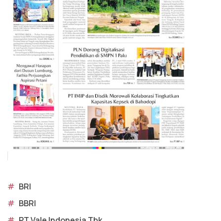
#
BRI
#
BBRI
#
PT Vale Indonesia Tbk