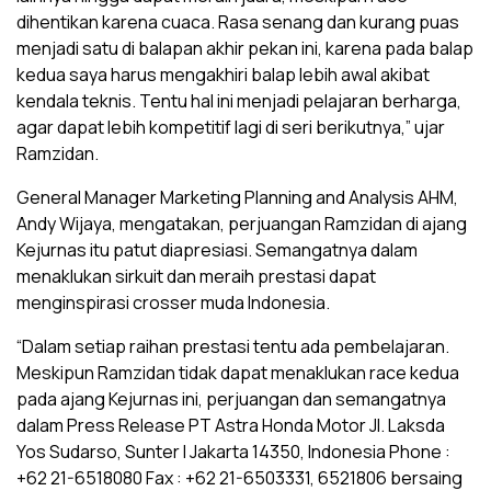
dihentikan karena cuaca. Rasa senang dan kurang puas
menjadi satu di balapan akhir pekan ini, karena pada balap
kedua saya harus mengakhiri balap lebih awal akibat
kendala teknis. Tentu hal ini menjadi pelajaran berharga,
agar dapat lebih kompetitif lagi di seri berikutnya,” ujar
Ramzidan.
General Manager Marketing Planning and Analysis AHM,
Andy Wijaya, mengatakan, perjuangan Ramzidan di ajang
Kejurnas itu patut diapresiasi. Semangatnya dalam
menaklukan sirkuit dan meraih prestasi dapat
menginspirasi crosser muda Indonesia.
“Dalam setiap raihan prestasi tentu ada pembelajaran.
Meskipun Ramzidan tidak dapat menaklukan race kedua
pada ajang Kejurnas ini, perjuangan dan semangatnya
dalam Press Release PT Astra Honda Motor Jl. Laksda
Yos Sudarso, Sunter I Jakarta 14350, Indonesia Phone :
+62 21-6518080 Fax : +62 21-6503331, 6521806 bersaing