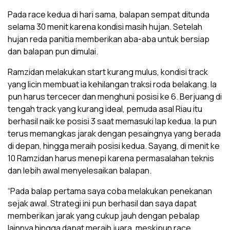
Pada race kedua di hari sama, balapan sempat ditunda
selama 30 menit karena kondisi masih hujan. Setelah
hujan reda panitia memberikan aba-aba untuk bersiap
dan balapan pun dimulai.
Ramzidan melakukan start kurang mulus, kondisi track
yang licin membuat ia kehilangan traksi roda belakang. Ia
pun harus tercecer dan menghuni posisi ke 6. Berjuang di
tengah track yang kurang ideal, pemuda asal Riau itu
berhasil naik ke posisi 3 saat memasuki lap kedua. Ia pun
terus memangkas jarak dengan pesaingnya yang berada
di depan, hingga meraih posisi kedua. Sayang, di menit ke
10 Ramzidan harus menepi karena permasalahan teknis
dan lebih awal menyelesaikan balapan.
“Pada balap pertama saya coba melakukan penekanan
sejak awal. Strategi ini pun berhasil dan saya dapat
memberikan jarak yang cukup jauh dengan pebalap
lainnya hingga dapat meraih juara, meskipun race