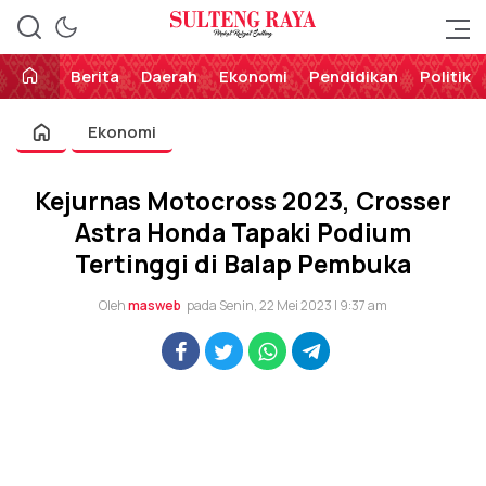
Perekat Rakyat Sulteng
Sulteng Raya
Berita
Daerah
Ekonomi
Pendidikan
Politik
Ekonomi
Kejurnas Motocross 2023, Crosser
Astra Honda Tapaki Podium
Tertinggi di Balap Pembuka
Oleh
masweb
pada Senin, 22 Mei 2023 | 9:37 am