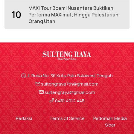
MAXi Tour Boemi Nusantara Buktikan
10
Performa MAXimal , Hingga Pelestarian
Orang Utan
Jl. Rusa No. 36 Kota Palu Sulawesi Tengah
sultengraya7th@gmail.com
sultengraya@gmail.com
0451 4012 445
Redaksi
Terms of Service
Pedoman Media
Siber