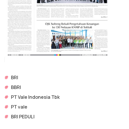
#
BRI
#
BBRI
#
PT Vale Indonesia Tbk
#
PT vale
#
BRI PEDULI