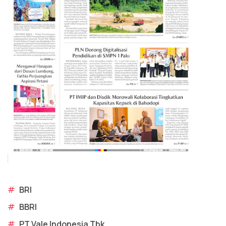
#
BRI
#
BBRI
#
PT Vale Indonesia Tbk