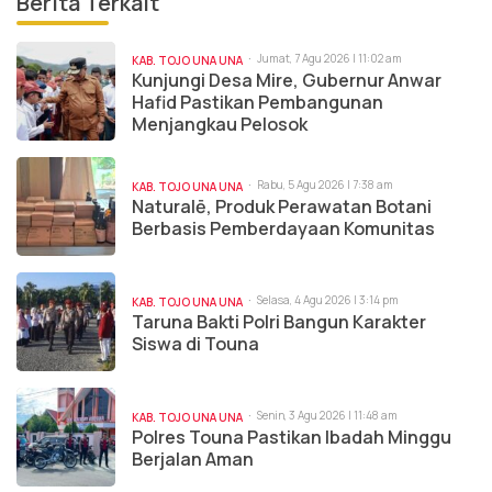
Berita Terkait
Jumat, 7 Agu 2026 | 11:02 am
KAB. TOJO UNA UNA
Kunjungi Desa Mire, Gubernur Anwar
Hafid Pastikan Pembangunan
Menjangkau Pelosok
Rabu, 5 Agu 2026 | 7:38 am
KAB. TOJO UNA UNA
Naturalē, Produk Perawatan Botani
Berbasis Pemberdayaan Komunitas
Selasa, 4 Agu 2026 | 3:14 pm
KAB. TOJO UNA UNA
Taruna Bakti Polri Bangun Karakter
Siswa di Touna
Senin, 3 Agu 2026 | 11:48 am
KAB. TOJO UNA UNA
Polres Touna Pastikan Ibadah Minggu
Berjalan Aman