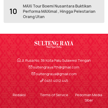
MAXi Tour Boemi Nusantara Buktikan
10
Performa MAXimal , Hingga Pelestarian
Orang Utan
Jl. Rusa No. 36 Kota Palu Sulawesi Tengah
sultengraya7th@gmail.com
sultengraya@gmail.com
0451 4012 445
Redaksi
Terms of Service
Pedoman Media
Siber