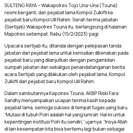
SULTENG RAYA – Wakapolres Tojo Una-Una (Touna)
resmi berganti, dari pejabat lama Kompol Zulkifli ke
pejabat baru Kompol Ulil Rahim. Serah terima jabatan
(Sertijab) Wakapolres Touna itu, berlangsung di halaman
Mapolres setempat, Rabu (15/2/2023) pagi.
Upacara sertijab itu, ditandai dengan pelepasan tanda
jabatan dari pejabat lama untuk kemudian dikenakan pada
pejabat baru yang dilanjutkan dengan pengambilan
sumpah jabatan dan sekaligus penandatanganan berita
acara Sertijab yang dilakukan oleh pejabat lama, Kompol
Zulkifli dan pejabat baru Kompol Ulil Rahim.
Dalam sambutannya Kapolres Touna, AKBP Riski Fara
Sandhy menyampaikan ucapan terima kasih kepada
pejabat lama, semoga sukses di tempat tugas yang baru.
“Mutasi di tubuh Polri adalah hal yang lumrah. Hal ini untuk
kepentingan institusi Polri itu sendiri,” ujarnya. “Insya Allah
di lain kesempatan kita bisa bertemu lagi bukan sebagai