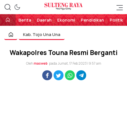
Perekat Rakyat Sulteng
Sulteng Raya
Berita
Daerah
Ekonomi
Pendidikan
Politik
Kab. Tojo Una Una
Wakapolres Touna Resmi Berganti
Oleh
masweb
pada Jumat, 17 Feb 2023 | 9:57 am