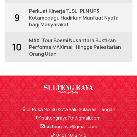
Perkuat Kinerja TJSL, PLN UP3
9
Kotamobagu Hadirkan Manfaat Nyata
bagi Masyarakat
MAXi Tour Boemi Nusantara Buktikan
10
Performa MAXimal , Hingga Pelestarian
Orang Utan
Jl. Rusa No. 36 Kota Palu Sulawesi Tengah
sultengraya7th@gmail.com
sultengraya@gmail.com
0451 4012 445