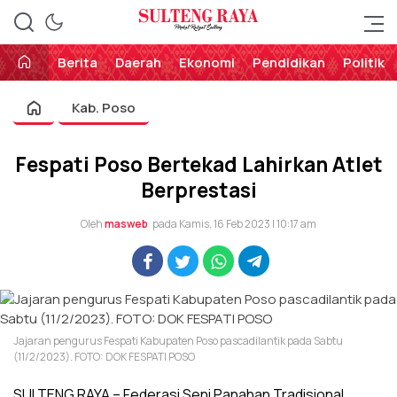
Perekat Rakyat Sulteng
Sulteng Raya
Berita
Daerah
Ekonomi
Pendidikan
Politik
Kab. Poso
Fespati Poso Bertekad Lahirkan Atlet
Berprestasi
Oleh
masweb
pada Kamis, 16 Feb 2023 | 10:17 am
Jajaran pengurus Fespati Kabupaten Poso pascadilantik pada Sabtu
(11/2/2023). FOTO: DOK FESPATI POSO
SULTENG RAYA – Federasi Seni Panahan Tradisional