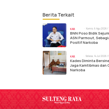
Berita Terkait
Kamis, 6 Agu 2026 | 
KAB.
am
BNN Poso Bidik Sejum
POSO
ASN Parmout, Sebagi
Positif Narkoba
Selasa, 14 Jul 2026 |
KAB.
am
Kades Diminta Bersine
POSO
Jaga Kamtibmas dan 
Narkoba