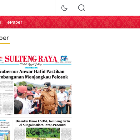
i
ePaper
per