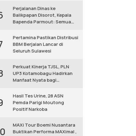
Perjalanan Dinas ke
6
Balikpapan Disorot, Kepala
Bapenda Parmout: Semua
yang Ikut Adalah Pegawai
Pertamina Pastikan Distribusi
7
BBM Berjalan Lancar di
Seluruh Sulawesi
Perkuat Kinerja TJSL, PLN
8
UP3 Kotamobagu Hadirkan
Manfaat Nyata bagi
Masyarakat
Hasil Tes Urine, 28 ASN
9
Pemda Parigi Moutong
Positif Narkoba
MAXi Tour Boemi Nusantara
10
Buktikan Performa MAXimal ,