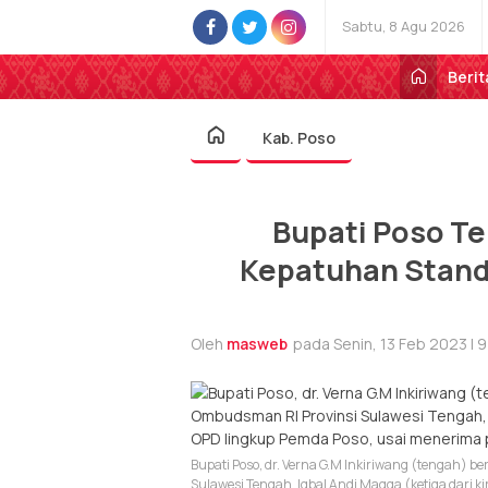
Sabtu, 8 Agu 2026
Berit
Kab. Poso
Bupati Poso T
Kepatuhan Stand
Oleh
masweb
pada Senin, 13 Feb 2023 | 
Bupati Poso, dr. Verna G.M Inkiriwang (tengah) 
Sulawesi Tengah, Iqbal Andi Magga (ketiga dari k