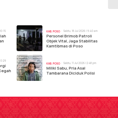
10:15
Sabtu, 18 Jul 2026 | 9:40 am
KAB. POSO
lah
Personel Brimob Patroli
an
Objek Vital, Jaga Stabilitas
Kamtibmas di Poso
 10:29
Sabtu, 11 Jul 2026 | 2:48 pm
KAB. POSO
rgi
Miliki Sabu, Pria Asal
Cegah
Tambarana Diciduk Polisi