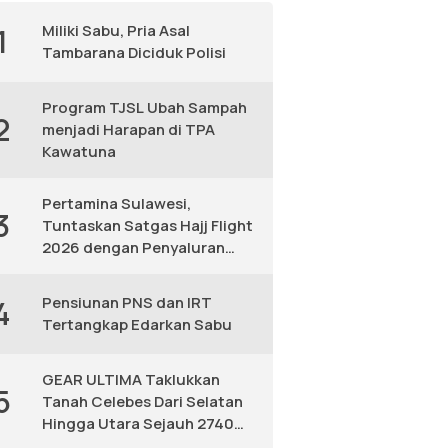
Miliki Sabu, Pria Asal
1
Tambarana Diciduk Polisi
Program TJSL Ubah Sampah
2
menjadi Harapan di TPA
Kawatuna
Pertamina Sulawesi,
3
Tuntaskan Satgas Hajj Flight
2026 dengan Penyaluran
Avtur Andal
Pensiunan PNS dan IRT
4
Tertangkap Edarkan Sabu
GEAR ULTIMA Taklukkan
5
Tanah Celebes Dari Selatan
Hingga Utara Sejauh 2740
KM