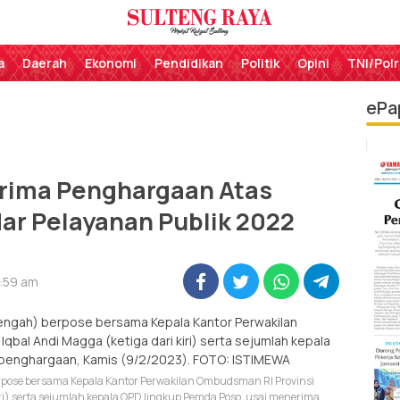
Perekat Rakyat Sulteng
Sulteng Raya
a
Daerah
Ekonomi
Pendidikan
Politik
Opini
TNI/Polr
ePa
erima Penghargaan Atas
ar Pelayanan Publik 2022
9:59 am
berpose bersama Kepala Kantor Perwakilan Ombudsman RI Provinsi
iri) serta sejumlah kepala OPD lingkup Pemda Poso, usai menerima