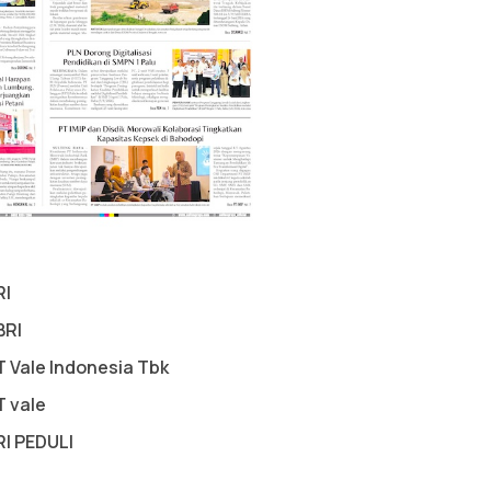
RI
BRI
T Vale Indonesia Tbk
T vale
RI PEDULI