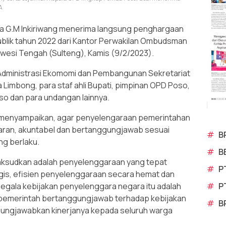
A
na G.M Inkiriwang menerima langsung penghargaan
blik tahun 2022 dari Kantor Perwakilan Ombudsman
lawesi Tengah (Sulteng), Kamis (9/2/2023).
 Administrasi Ekomomi dan Pembangunan Sekretariat
 Limbong, para staf ahli Bupati, pimpinan OPD Poso,
o dan para undangan lainnya.
ng menyampaikan, agar penyelengaraan pemerintahan
nsparan, akuntabel dan bertanggungjawab sesuai
#
B
ng berlaku.
#
B
imaksudkan adalah penyelenggaraan yang tepat
#
P
is, efisien penyelenggaraan secara hemat dan
#
P
egala kebijakan penyelenggara negara itu adalah
ni pemerintah bertanggungjawab terhadap kebijakan
#
B
ungjawabkan kinerjanya kepada seluruh warga