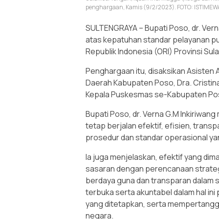
penghargaan, Kamis (9/2/2023). FOTO: ISTIMEW
SULTENGRAYA – Bupati Poso, dr. Ver
atas kepatuhan standar pelayanan pu
Republik Indonesia (ORI) Provinsi Su
Penghargaan itu, disaksikan Asisten
Daerah Kabupaten Poso, Dra. Cristina
Kepala Puskesmas se-Kabupaten Pos
Bupati Poso, dr. Verna G.M Inkiriwa
tetap berjalan efektif, efisien, tra
prosedur dan standar operasional ya
Ia juga menjelaskan, efektif yang d
sasaran dengan perencanaan strateg
berdaya guna dan transparan dalam s
terbuka serta akuntabel dalam hal i
yang ditetapkan, serta mempertangg
negara.