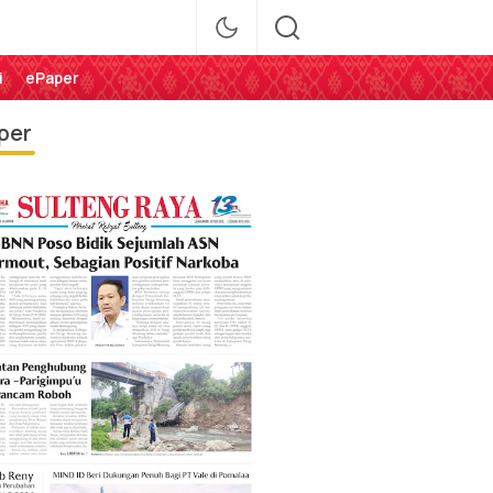
i
ePaper
per