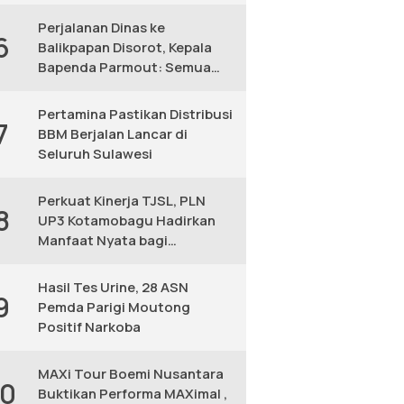
KM
Perjalanan Dinas ke
6
Balikpapan Disorot, Kepala
Bapenda Parmout: Semua
yang Ikut Adalah Pegawai
Pertamina Pastikan Distribusi
7
BBM Berjalan Lancar di
Seluruh Sulawesi
Perkuat Kinerja TJSL, PLN
8
UP3 Kotamobagu Hadirkan
Manfaat Nyata bagi
Masyarakat
Hasil Tes Urine, 28 ASN
9
Pemda Parigi Moutong
Positif Narkoba
MAXi Tour Boemi Nusantara
10
Buktikan Performa MAXimal ,