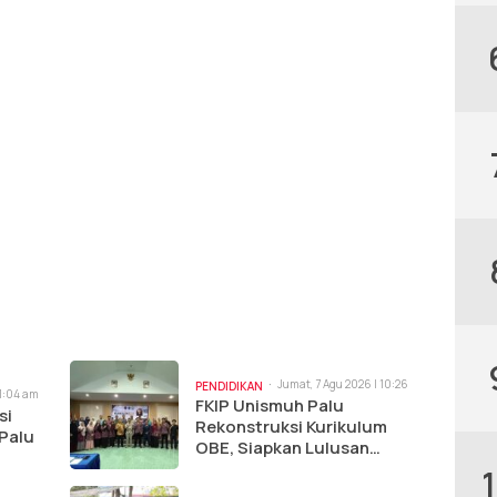
Jumat, 7 Agu 2026 | 10:26
PENDIDIKAN
11:04 am
am
FKIP Unismuh Palu
si
Rekonstruksi Kurikulum
 Palu
OBE, Siapkan Lulusan
Hadapi Dunia Kerja