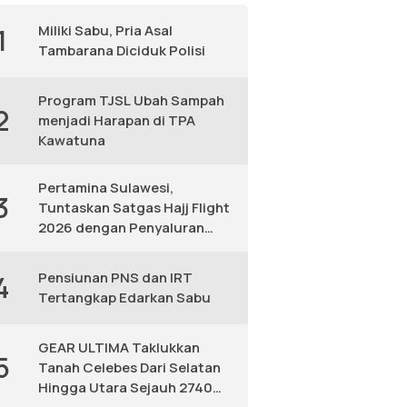
Miliki Sabu, Pria Asal
1
Tambarana Diciduk Polisi
Program TJSL Ubah Sampah
2
menjadi Harapan di TPA
Kawatuna
Pertamina Sulawesi,
3
Tuntaskan Satgas Hajj Flight
2026 dengan Penyaluran
Avtur Andal
Pensiunan PNS dan IRT
4
Tertangkap Edarkan Sabu
GEAR ULTIMA Taklukkan
5
Tanah Celebes Dari Selatan
Hingga Utara Sejauh 2740