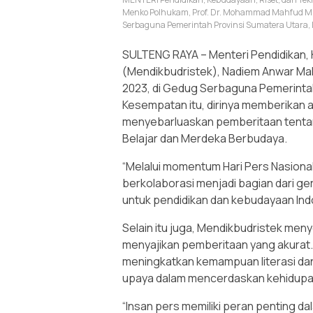
Menko Polhukam, Prof. Dr. Mohammad Mahfud MD
Serbaguna Pemerintah Provinsi Sumatera Utara, 
SULTENG RAYA – Menteri Pendidikan, 
(Mendikbudristek), Nadiem Anwar Mak
2023, di Gedug Serbaguna Pemerintah
Kesempatan itu, dirinya memberikan 
menyebarluaskan pemberitaan tenta
Belajar dan Merdeka Berbudaya.
“Melalui momentum Hari Pers Nasiona
berkolaborasi menjadi bagian dari g
untuk pendidikan dan kebudayaan Indo
Selain itu juga, Mendikbudristek me
menyajikan pemberitaan yang akurat.
meningkatkan kemampuan literasi dan 
upaya dalam mencerdaskan kehidup
“Insan pers memiliki peran penting 