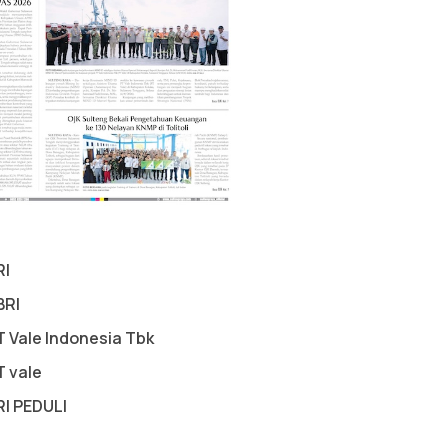
RI
BRI
T Vale Indonesia Tbk
T vale
RI PEDULI