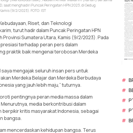
, saat menghadiri Puncak Peringatan HPN 2023, di Gedug
Kamis (9/2/2023). FOTO: IST
Kebudayaan, Riset, dan Teknologi
arim, turut hadir dalam Puncak Peringatan HPN
 Provinsi Sumatera Utara, Kamis (9/2/2023). Pada
apresiasi terhadap peran pers dalam
ng praktik baik mengenai terobosan Merdeka
l saya mengajak seluruh insan pers untuk
erakan Merdeka Belajar dan Merdeka Berbudaya
#
B
nesia yang jauh lebih maju,” tuturnya.
#
B
nyoroti pentingnya peran media massa dalam
#
P
 Menurutnya, media berkontribusi dalam
#
P
berpikir kritis masyarakat Indonesia, sebagai
an bangsa.
#
B
dalam mencerdaskan kehidupan bangsa. Terus