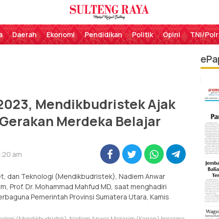
Perekat Rakyat Sulteng
Sulteng Raya
a
Daerah
Ekonomi
Pendidikan
Politik
Opini
TNI/Polr
ePa
 2023, Mendikbudristek Ajak
 Gerakan Merdeka Belajar
9:20 am
knologi (Mendikbudristek), Nadiem Anwar Makarim (Kanan) bersama