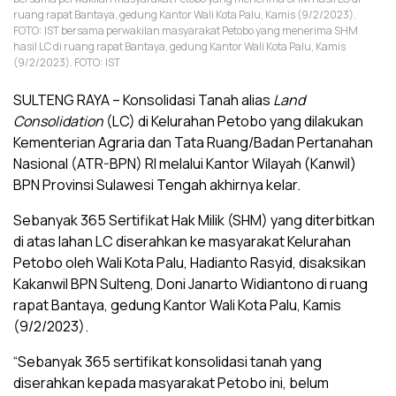
ruang rapat Bantaya, gedung Kantor Wali Kota Palu, Kamis (9/2/2023).
FOTO: IST bersama perwakilan masyarakat Petobo yang menerima SHM
hasil LC di ruang rapat Bantaya, gedung Kantor Wali Kota Palu, Kamis
(9/2/2023). FOTO: IST
SULTENG RAYA – Konsolidasi Tanah alias
Land
Consolidation
(LC) di Kelurahan Petobo yang dilakukan
Kementerian Agraria dan Tata Ruang/Badan Pertanahan
Nasional (ATR-BPN) RI melalui Kantor Wilayah (Kanwil)
BPN Provinsi Sulawesi Tengah akhirnya kelar.
Sebanyak 365 Sertifikat Hak Milik (SHM) yang diterbitkan
di atas lahan LC diserahkan ke masyarakat Kelurahan
Petobo oleh Wali Kota Palu, Hadianto Rasyid, disaksikan
Kakanwil BPN Sulteng, Doni Janarto Widiantono di ruang
rapat Bantaya, gedung Kantor Wali Kota Palu, Kamis
(9/2/2023).
“Sebanyak 365 sertifikat konsolidasi tanah yang
diserahkan kepada masyarakat Petobo ini, belum