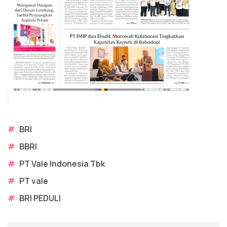
#
BRI
#
BBRI
#
PT Vale Indonesia Tbk
#
PT vale
#
BRI PEDULI