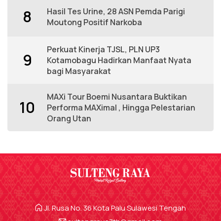
Hasil Tes Urine, 28 ASN Pemda Parigi
8
Moutong Positif Narkoba
Perkuat Kinerja TJSL, PLN UP3
9
Kotamobagu Hadirkan Manfaat Nyata
bagi Masyarakat
MAXi Tour Boemi Nusantara Buktikan
10
Performa MAXimal , Hingga Pelestarian
Orang Utan
Jl. Rusa No. 36 Kota Palu Sulawesi Tengah