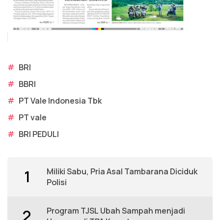
#
BRI
#
BBRI
#
PT Vale Indonesia Tbk
#
PT vale
#
BRI PEDULI
Miliki Sabu, Pria Asal Tambarana Diciduk
1
Polisi
Program TJSL Ubah Sampah menjadi
2