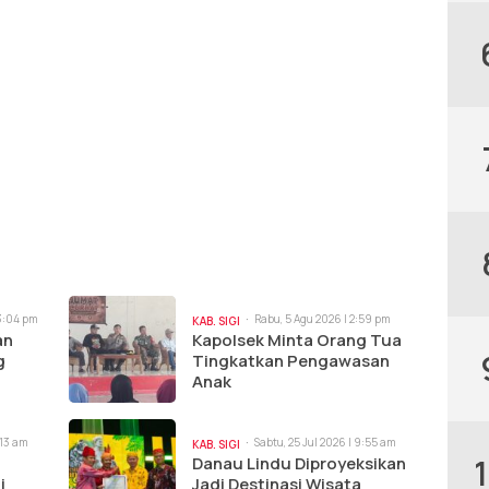
 3:04 pm
Rabu, 5 Agu 2026 | 2:59 pm
KAB. SIGI
an
Kapolsek Minta Orang Tua
g
Tingkatkan Pengawasan
Anak
:13 am
Sabtu, 25 Jul 2026 | 9:55 am
KAB. SIGI
Danau Lindu Diproyeksikan
i
Jadi Destinasi Wisata