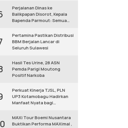
Perjalanan Dinas ke
6
Balikpapan Disorot, Kepala
Bapenda Parmout: Semua
yang Ikut Adalah Pegawai
Pertamina Pastikan Distribusi
7
BBM Berjalan Lancar di
Seluruh Sulawesi
Hasil Tes Urine, 28 ASN
8
Pemda Parigi Moutong
Positif Narkoba
Perkuat Kinerja TJSL, PLN
9
UP3 Kotamobagu Hadirkan
Manfaat Nyata bagi
Masyarakat
MAXi Tour Boemi Nusantara
10
Buktikan Performa MAXimal ,