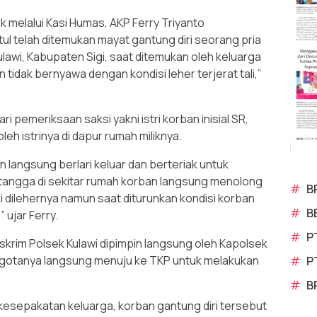
k melalui Kasi Humas, AKP Ferry Triyanto
l telah ditemukan mayat gantung diri seorang pria
awi, Kabupaten Sigi, saat ditemukan oleh keluarga
tidak bernyawa dengan kondisi leher terjerat tali,”
i pemeriksaan saksi yakni istri korban inisial SR,
eh istrinya di dapur rumah miliknya.
an langsung berlari keluar dan berteriak untuk
tangga di sekitar rumah korban langsung menolong
#
B
ali dilehernya namun saat diturunkan kondisi korban
#
B
 ujar Ferry.
#
P
skrim Polsek Kulawi dipimpin langsung oleh Kapolsek
ggotanya langsung menuju ke TKP untuk melakukan
#
P
#
B
s kesepakatan keluarga, korban gantung diri tersebut