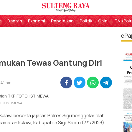
Perekat Rakyat Sulteng
Sulteng Raya
a
Daerah
Ekonomi
Pendidikan
Politik
Opini
TNI/Polr
ePa
emukan Tewas Gantung Diri
:41 am
FOTO: ISTIMEWA
ulawi beserta jajaran Polres Sigi menggelar olah
camatan Kulawi, Kabupaten Sigi, Sabtu (7/1/2023)