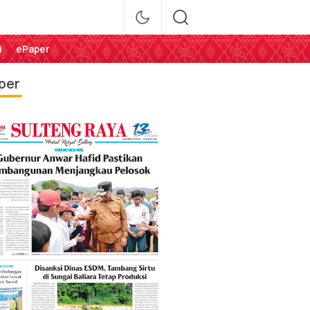
i
ePaper
per