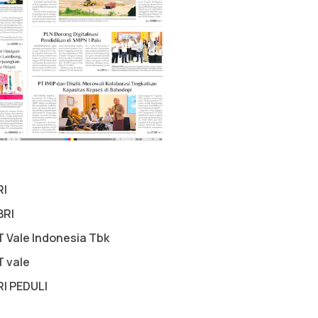
RI
BRI
T Vale Indonesia Tbk
T vale
RI PEDULI