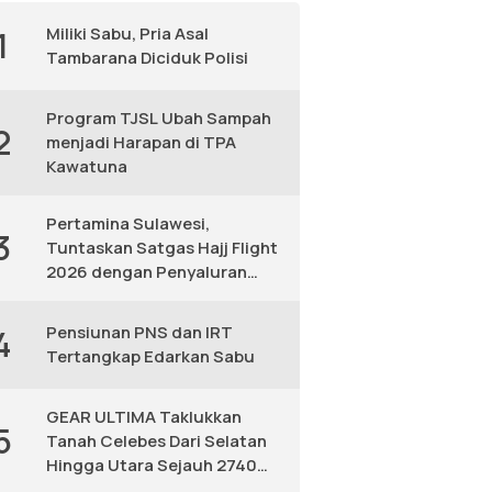
Miliki Sabu, Pria Asal
1
Tambarana Diciduk Polisi
Program TJSL Ubah Sampah
2
menjadi Harapan di TPA
Kawatuna
Pertamina Sulawesi,
3
Tuntaskan Satgas Hajj Flight
2026 dengan Penyaluran
Avtur Andal
Pensiunan PNS dan IRT
4
Tertangkap Edarkan Sabu
GEAR ULTIMA Taklukkan
5
Tanah Celebes Dari Selatan
Hingga Utara Sejauh 2740
KM