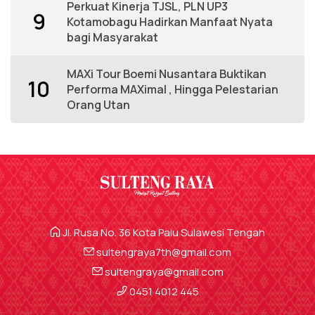
Perkuat Kinerja TJSL, PLN UP3
9
Kotamobagu Hadirkan Manfaat Nyata
bagi Masyarakat
MAXi Tour Boemi Nusantara Buktikan
10
Performa MAXimal , Hingga Pelestarian
Orang Utan
Jl. Rusa No. 36 Kota Palu Sulawesi Tengah
sultengraya7th@gmail.com
sultengraya@gmail.com
0451 4012 445