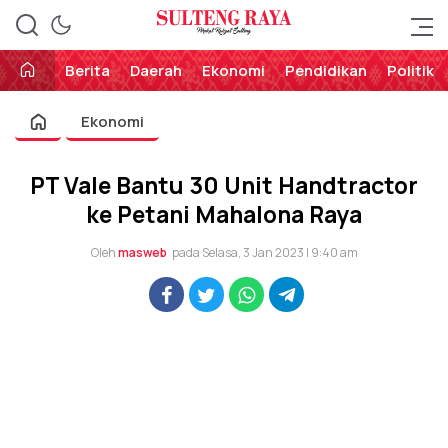
Perekat Rakyat Sulteng
Sulteng Raya
Berita
Daerah
Ekonomi
Pendidikan
Politik
Ekonomi
PT Vale Bantu 30 Unit Handtractor
ke Petani Mahalona Raya
Oleh
masweb
pada Selasa, 3 Jan 2023 | 9:40 am