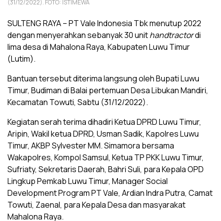
(31/12/2022). FOTO: ISTIMEWA
SULTENG RAYA – PT Vale Indonesia Tbk menutup 2022
dengan menyerahkan sebanyak 30 unit
handtractor
di
lima desa di Mahalona Raya, Kabupaten Luwu Timur
(Lutim).
Bantuan tersebut diterima langsung oleh Bupati Luwu
Timur, Budiman di Balai pertemuan Desa Libukan Mandiri,
Kecamatan Towuti, Sabtu (31/12/2022).
Kegiatan serah terima dihadiri Ketua DPRD Luwu Timur,
Aripin, Wakil ketua DPRD, Usman Sadik, Kapolres Luwu
Timur, AKBP Sylvester MM. Simamora bersama
Wakapolres, Kompol Samsul, Ketua TP PKK Luwu Timur,
Sufriaty, Sekretaris Daerah, Bahri Suli, para Kepala OPD
Lingkup Pemkab Luwu Timur, Manager Social
Development Program PT Vale, Ardian Indra Putra, Camat
Towuti, Zaenal, para Kepala Desa dan masyarakat
Mahalona Raya.