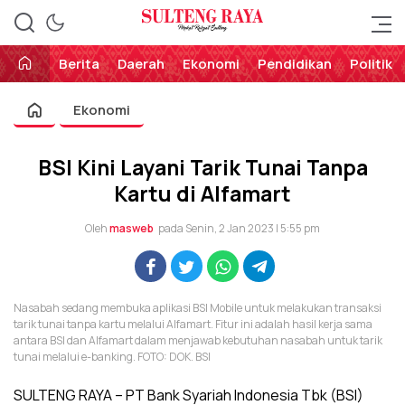
Perekat Rakyat Sulteng
Sulteng Raya
Berita
Daerah
Ekonomi
Pendidikan
Politik
Ekonomi
BSI Kini Layani Tarik Tunai Tanpa
Kartu di Alfamart
Oleh
masweb
pada Senin, 2 Jan 2023 | 5:55 pm
Nasabah sedang membuka aplikasi BSI Mobile untuk melakukan transaksi
tarik tunai tanpa kartu melalui Alfamart. Fitur ini adalah hasil kerja sama
antara BSI dan Alfamart dalam menjawab kebutuhan nasabah untuk tarik
tunai melalui e-banking. FOTO: DOK. BSI
SULTENG RAYA – PT Bank Syariah Indonesia Tbk (BSI)