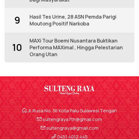
Hasil Tes Urine, 28 ASN Pemda Parigi
9
Moutong Positif Narkoba
MAXi Tour Boemi Nusantara Buktikan
10
Performa MAXimal , Hingga Pelestarian
Orang Utan
Jl. Rusa No. 36 Kota Palu Sulawesi Tengah
sultengraya7th@gmail.com
sultengraya@gmail.com
0451 4012 445