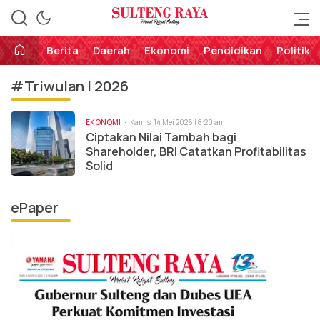
Perekat Rakyat Sulteng
Sulteng Raya
Berita
Daerah
Ekonomi
Pendidikan
Politik
#Triwulan I 2026
EKONOMI
Kamis, 14 Mei 2026 | 8:20 am
Ciptakan Nilai Tambah bagi
Shareholder, BRI Catatkan Profitabilitas
Solid
ePaper