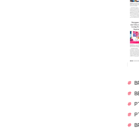
#
B
#
B
#
P
#
P
#
B