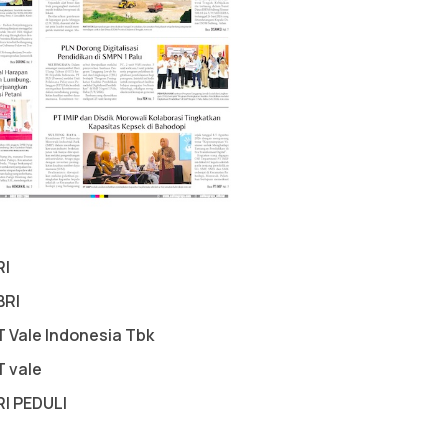
RI
BRI
T Vale Indonesia Tbk
T vale
RI PEDULI