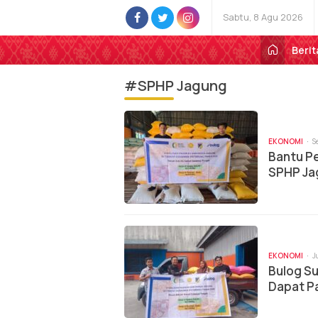
Sabtu, 8 Agu 2026
Berit
#SPHP Jagung
EKONOMI
S
Bantu Pe
SPHP Ja
EKONOMI
J
Bulog Su
Dapat P