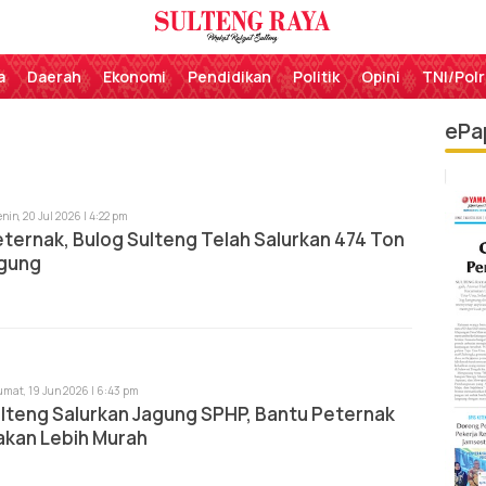
Perekat Rakyat Sulteng
Sulteng Raya
a
Daerah
Ekonomi
Pendidikan
Politik
Opini
TNI/Polr
ePa
enin, 20 Jul 2026 | 4:22 pm
ternak, Bulog Sulteng Telah Salurkan 474 Ton
gung
umat, 19 Jun 2026 | 6:43 pm
lteng Salurkan Jagung SPHP, Bantu Peternak
akan Lebih Murah