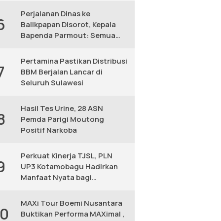
Perjalanan Dinas ke
6
Balikpapan Disorot, Kepala
Bapenda Parmout: Semua
yang Ikut Adalah Pegawai
Pertamina Pastikan Distribusi
7
BBM Berjalan Lancar di
Seluruh Sulawesi
Hasil Tes Urine, 28 ASN
8
Pemda Parigi Moutong
Positif Narkoba
Perkuat Kinerja TJSL, PLN
9
UP3 Kotamobagu Hadirkan
Manfaat Nyata bagi
Masyarakat
MAXi Tour Boemi Nusantara
10
Buktikan Performa MAXimal ,