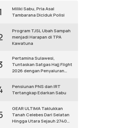
Miliki Sabu, Pria Asal
1
Tambarana Diciduk Polisi
Program TJSL Ubah Sampah
2
menjadi Harapan di TPA
Kawatuna
Pertamina Sulawesi,
3
Tuntaskan Satgas Hajj Flight
2026 dengan Penyaluran
Avtur Andal
Pensiunan PNS dan IRT
4
Tertangkap Edarkan Sabu
GEAR ULTIMA Taklukkan
5
Tanah Celebes Dari Selatan
Hingga Utara Sejauh 2740
KM