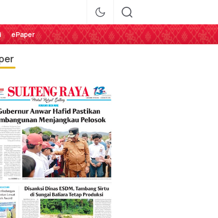
i
ePaper
per