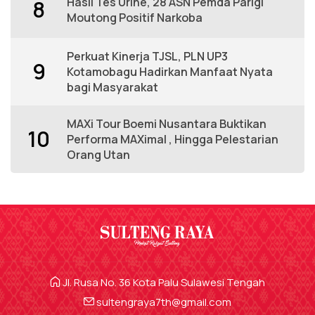
Hasil Tes Urine, 28 ASN Pemda Parigi
8
Moutong Positif Narkoba
Perkuat Kinerja TJSL, PLN UP3
9
Kotamobagu Hadirkan Manfaat Nyata
bagi Masyarakat
MAXi Tour Boemi Nusantara Buktikan
10
Performa MAXimal , Hingga Pelestarian
Orang Utan
Jl. Rusa No. 36 Kota Palu Sulawesi Tengah
sultengraya7th@gmail.com