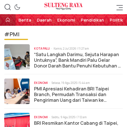
Perekat Rakyat Sulteng
Sulteng Raya
Berita
Daerah
Ekonomi
Pendidikan
Politik
#PMI
KOTA PALU
Kamis, 2 Jul 2026 | 11:27 am
“Satu Langkah Darimu, Sejuta Harapan
Untuknya”, Bank Mandiri Palu Gelar
Donor Darah Bantu Penuhi Kebutuhan di
PMI Sulteng
EKONOMI
Selasa, 19 Agu 2025 | 5:44 am
PMI Apresiasi Kehadiran BRI Taipei
Branch, Permudah Transaksi dan
Pengiriman Uang dari Taiwan ke
Indonesia
EKONOMI
Sabtu, 9 Agu 2025 | 7:12 am
BRI Resmikan Kantor Cabang di Taipei,