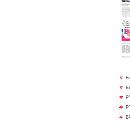
#
B
#
B
#
P
#
P
#
B