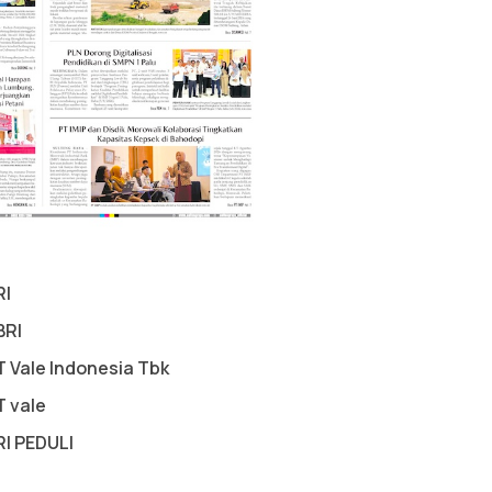
RI
BRI
T Vale Indonesia Tbk
T vale
RI PEDULI