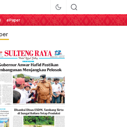
i
ePaper
per