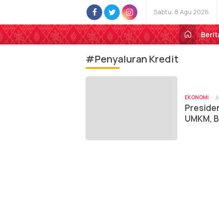
Sabtu, 8 Agu 2026
Berit
#Penyaluran Kredit
EKONOMI
J
Presiden
UMKM, B
Sumber