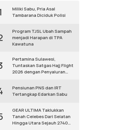
Miliki Sabu, Pria Asal
1
Tambarana Diciduk Polisi
Program TJSL Ubah Sampah
2
menjadi Harapan di TPA
Kawatuna
Pertamina Sulawesi,
3
Tuntaskan Satgas Hajj Flight
2026 dengan Penyaluran
Avtur Andal
Pensiunan PNS dan IRT
4
Tertangkap Edarkan Sabu
GEAR ULTIMA Taklukkan
5
Tanah Celebes Dari Selatan
Hingga Utara Sejauh 2740
KM