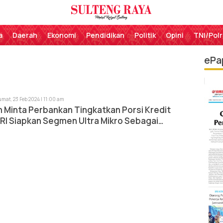
Perekat Rakyat Sulteng
Sulteng Raya
a
Daerah
Ekonomi
Pendidikan
Politik
Opini
TNI/Polr
ePa
umat, 23 Feb 2024 | 11:00 am
 Minta Perbankan Tingkatkan Porsi Kredit
RI Siapkan Segmen Ultra Mikro Sebagai
 Pertumbuhan