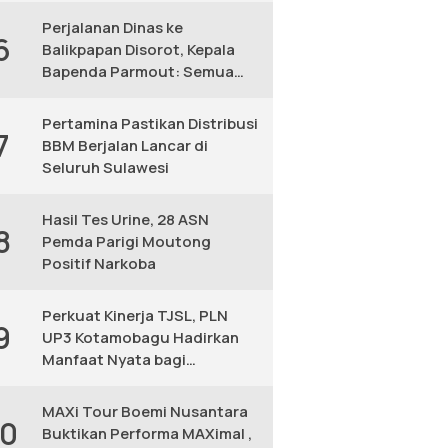
Perjalanan Dinas ke
6
Balikpapan Disorot, Kepala
Bapenda Parmout: Semua
yang Ikut Adalah Pegawai
Pertamina Pastikan Distribusi
7
BBM Berjalan Lancar di
Seluruh Sulawesi
Hasil Tes Urine, 28 ASN
8
Pemda Parigi Moutong
Positif Narkoba
Perkuat Kinerja TJSL, PLN
9
UP3 Kotamobagu Hadirkan
Manfaat Nyata bagi
Masyarakat
MAXi Tour Boemi Nusantara
10
Buktikan Performa MAXimal ,