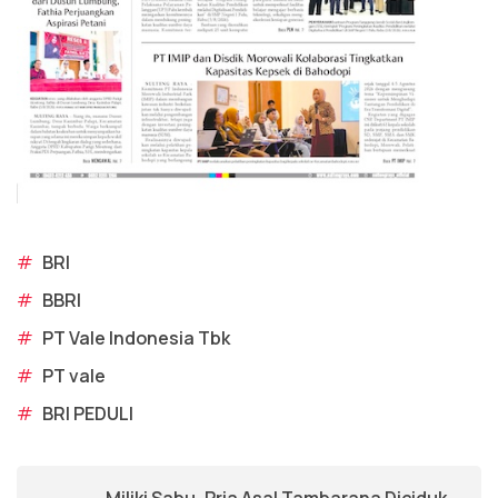
#
BRI
#
BBRI
#
PT Vale Indonesia Tbk
#
PT vale
#
BRI PEDULI
Miliki Sabu, Pria Asal Tambarana Diciduk