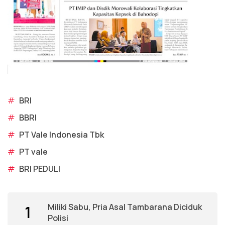
#
BRI
#
BBRI
#
PT Vale Indonesia Tbk
#
PT vale
#
BRI PEDULI
Miliki Sabu, Pria Asal Tambarana Diciduk
1
Polisi