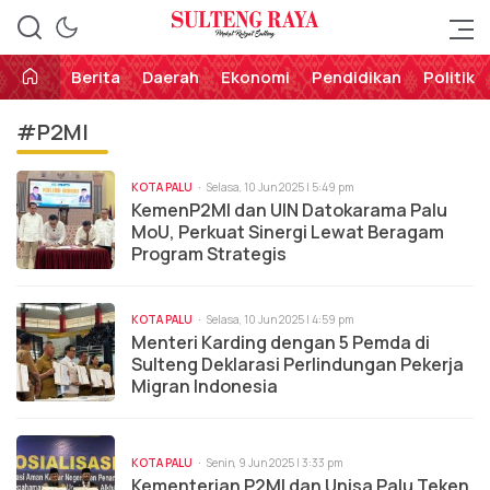
Perekat Rakyat Sulteng
Sulteng Raya
Berita
Daerah
Ekonomi
Pendidikan
Politik
#P2MI
KOTA PALU
Selasa, 10 Jun 2025 | 5:49 pm
KemenP2MI dan UIN Datokarama Palu
MoU, Perkuat Sinergi Lewat Beragam
Program Strategis
KOTA PALU
Selasa, 10 Jun 2025 | 4:59 pm
Menteri Karding dengan 5 Pemda di
Sulteng Deklarasi Perlindungan Pekerja
Migran Indonesia
KOTA PALU
Senin, 9 Jun 2025 | 3:33 pm
Kementerian P2MI dan Unisa Palu Teken