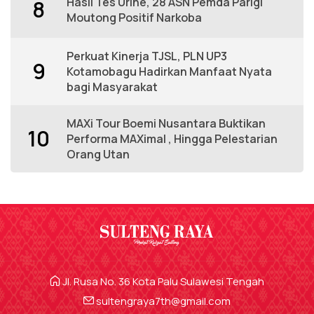
Hasil Tes Urine, 28 ASN Pemda Parigi
8
Moutong Positif Narkoba
Perkuat Kinerja TJSL, PLN UP3
9
Kotamobagu Hadirkan Manfaat Nyata
bagi Masyarakat
MAXi Tour Boemi Nusantara Buktikan
10
Performa MAXimal , Hingga Pelestarian
Orang Utan
Jl. Rusa No. 36 Kota Palu Sulawesi Tengah
sultengraya7th@gmail.com