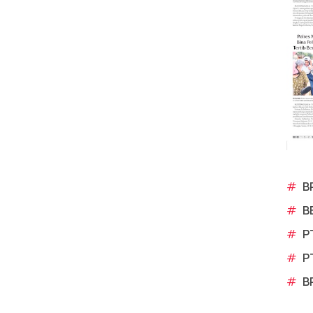
#
B
#
B
#
P
#
P
#
B