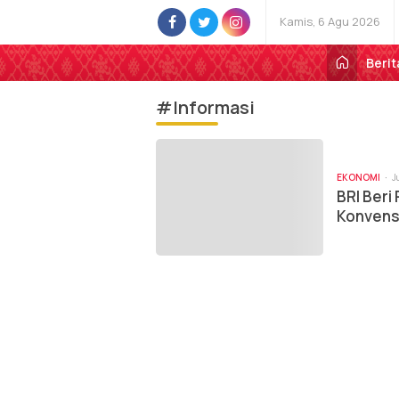
Kamis, 6 Agu 2026
Berit
#Informasi
EKONOMI
J
BRI Beri
Konvensi
Hijriah