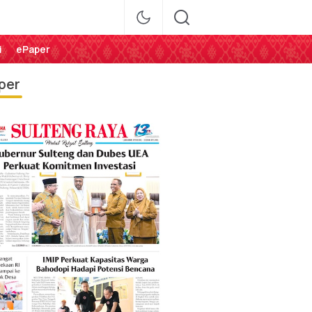
i
ePaper
per