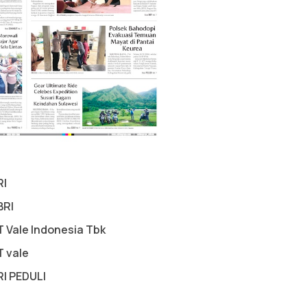
RI
BRI
T Vale Indonesia Tbk
T vale
RI PEDULI