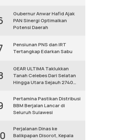
Gubernur Anwar Hafid Ajak
6
PAN Sinergi Optimalkan
Potensi Daerah
Pensiunan PNS dan IRT
7
Tertangkap Edarkan Sabu
GEAR ULTIMA Taklukkan
8
Tanah Celebes Dari Selatan
Hingga Utara Sejauh 2740
KM
Pertamina Pastikan Distribusi
9
BBM Berjalan Lancar di
Seluruh Sulawesi
Perjalanan Dinas ke
10
Balikpapan Disorot, Kepala