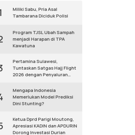
Miliki Sabu, Pria Asal
1
Tambarana Diciduk Polisi
Program TJSL Ubah Sampah
2
menjadi Harapan di TPA
Kawatuna
Pertamina Sulawesi,
3
Tuntaskan Satgas Hajj Flight
2026 dengan Penyaluran
Avtur Andal
Mengapa Indonesia
4
Memerlukan Model Prediksi
Dini Stunting?
Ketua Dprd Parigi Moutong,
5
Apresiasi KADIN dan APDURIN
Dorong Investasi Durian