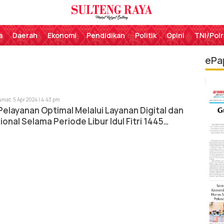
Perekat Rakyat Sulteng
Sulteng Raya
a
Daerah
Ekonomi
Pendidikan
Politik
Opini
TNI/Polr
ePa
umat, 5 Apr 2024 | 4:43 pm
 Pelayanan Optimal Melalui Layanan Digital dan
onal Selama Periode Libur Idul Fitri 1445