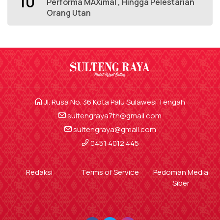
10
Performa MAXimal , Hingga Pelestarian
Orang Utan
Jl. Rusa No. 36 Kota Palu Sulawesi Tengah
sultengraya7th@gmail.com
sultengraya@gmail.com
0451 4012 445
Redaksi
Terms of Service
Pedoman Media
Siber