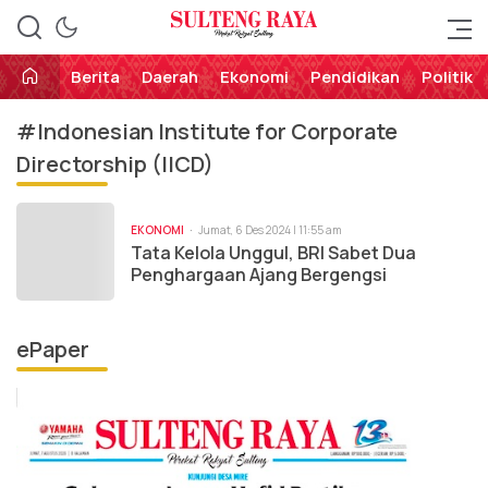
Perekat Rakyat Sulteng
Sulteng Raya
Berita
Daerah
Ekonomi
Pendidikan
Politik
#Indonesian Institute for Corporate
Directorship (IICD)
EKONOMI
Jumat, 6 Des 2024 | 11:55 am
Tata Kelola Unggul, BRI Sabet Dua
Penghargaan Ajang Bergengsi
ePaper