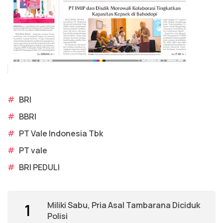
#
BRI
#
BBRI
#
PT Vale Indonesia Tbk
#
PT vale
#
BRI PEDULI
Miliki Sabu, Pria Asal Tambarana Diciduk
1
Polisi