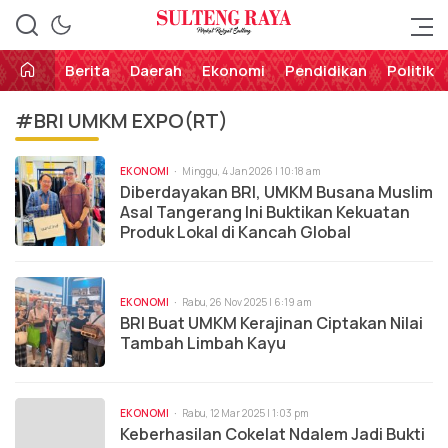
Perekat Rakyat Sulteng
Sulteng Raya
Berita
Daerah
Ekonomi
Pendidikan
Politik
#BRI UMKM EXPO(RT)
EKONOMI
Minggu, 4 Jan 2026 | 10:18 am
Diberdayakan BRI, UMKM Busana Muslim
Asal Tangerang Ini Buktikan Kekuatan
Produk Lokal di Kancah Global
EKONOMI
Rabu, 26 Nov 2025 | 6:19 am
BRI Buat UMKM Kerajinan Ciptakan Nilai
Tambah Limbah Kayu
EKONOMI
Rabu, 12 Mar 2025 | 1:03 pm
Keberhasilan Cokelat Ndalem Jadi Bukti