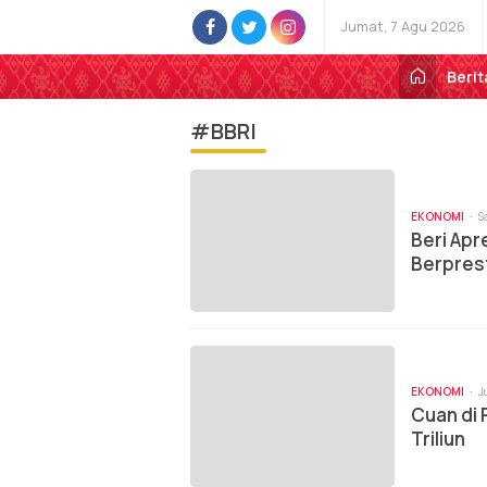
Jumat, 7 Agu 2026
Berit
#BBRI
EKONOMI
S
Beri Apr
Berpres
EKONOMI
J
Cuan di 
Triliun