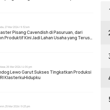
abu, 27 Mar 2024 | 9:32 am
laster Pisang Cavendish di Pasuruan, dari
n Produktif Kini Jadi Lahan Usaha yang Terus
bang
elasa, 26 Mar 2024 | 4:06 pm
ndog Lewo Garut Sukses Tingkatkan Produksi
RI KlasterkuHidupku
enin, 25 Mar 2024 | 9:23 pm