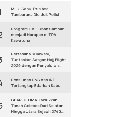
Miliki Sabu, Pria Asal
1
Tambarana Diciduk Polisi
Program TJSL Ubah Sampah
2
menjadi Harapan di TPA
Kawatuna
Pertamina Sulawesi,
3
Tuntaskan Satgas Hajj Flight
2026 dengan Penyaluran
Avtur Andal
Pensiunan PNS dan IRT
4
Tertangkap Edarkan Sabu
GEAR ULTIMA Taklukkan
5
Tanah Celebes Dari Selatan
Hingga Utara Sejauh 2740