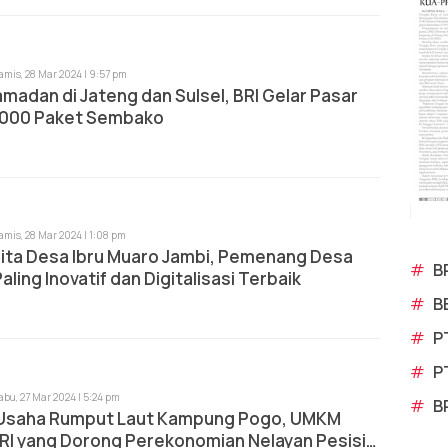
amis, 28 Mar 2024 | 9:57 pm
amadan di Jateng dan Sulsel, BRI Gelar Pasar
.000 Paket Sembako
amis, 28 Mar 2024 | 1:08 pm
rita Desa Ibru Muaro Jambi, Pemenang Desa
#
B
aling Inovatif dan Digitalisasi Terbaik
#
B
#
P
#
P
abu, 27 Mar 2024 | 5:24 pm
#
B
 Usaha Rumput Laut Kampung Pogo, UMKM
RI yang Dorong Perekonomian Nelayan Pesisir