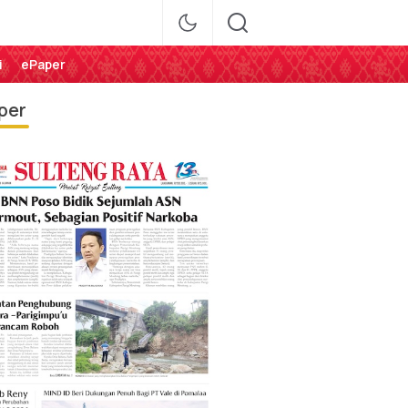
i
ePaper
per