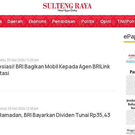
Perekat Rakyat Sulteng
Sulteng Raya
a
Daerah
Ekonomi
Pendidikan
Politik
Opini
TNI/Polr
ePa
abtu, 30 Mar 2024 | 11:29 am
esiasi! BRI Bagikan Mobil Kepada Agen BRILink
tasi
umat, 29 Mar 2024 | 2:58 pm
Ramadan, BRI Bayarkan Dividen Tunai Rp35,43