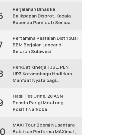
KM
Perjalanan Dinas ke
6
Balikpapan Disorot, Kepala
Bapenda Parmout: Semua
yang Ikut Adalah Pegawai
Pertamina Pastikan Distribusi
7
BBM Berjalan Lancar di
Seluruh Sulawesi
Perkuat Kinerja TJSL, PLN
8
UP3 Kotamobagu Hadirkan
Manfaat Nyata bagi
Masyarakat
Hasil Tes Urine, 28 ASN
9
Pemda Parigi Moutong
Positif Narkoba
MAXi Tour Boemi Nusantara
10
Buktikan Performa MAXimal ,