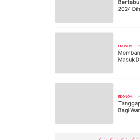
Bertabur
2024 Dih
EKONOMI
S
Membang
Masuk Da
EKONOMI
M
Tanggap 
Bagi Wa