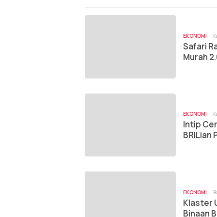
EKONOMI
K
Safari R
Murah 2
EKONOMI
K
Intip Ce
BRILian P
EKONOMI
R
Klaster
Binaan B