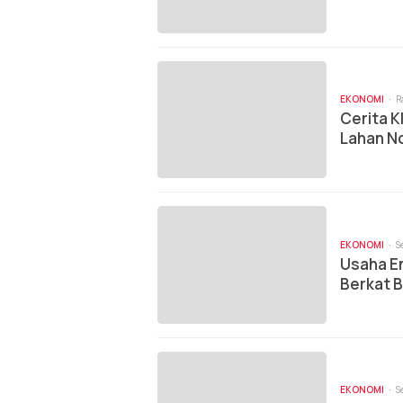
Sulsel
EKONOMI
R
Cerita K
Lahan No
Berkem
EKONOMI
S
Usaha E
Berkat B
EKONOMI
S