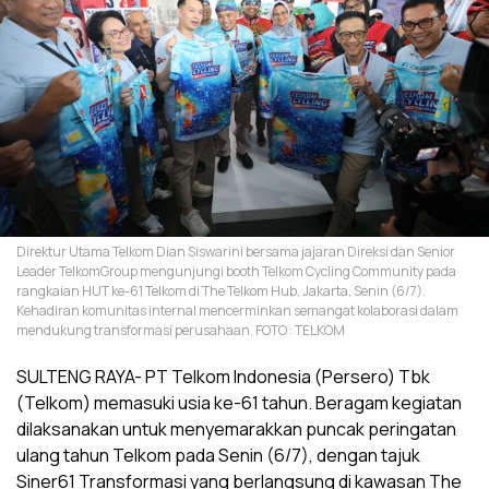
Direktur Utama Telkom Dian Siswarini bersama jajaran Direksi dan Senior
Leader TelkomGroup mengunjungi booth Telkom Cycling Community pada
rangkaian HUT ke-61 Telkom di The Telkom Hub, Jakarta, Senin (6/7).
Kehadiran komunitas internal mencerminkan semangat kolaborasi dalam
mendukung transformasi perusahaan. FOTO : TELKOM
SULTENG RAYA- PT Telkom Indonesia (Persero) Tbk
(Telkom) memasuki usia ke-61 tahun. Beragam kegiatan
dilaksanakan untuk menyemarakkan puncak peringatan
ulang tahun Telkom pada Senin (6/7), dengan tajuk
Siner61 Transformasi yang berlangsung di kawasan The