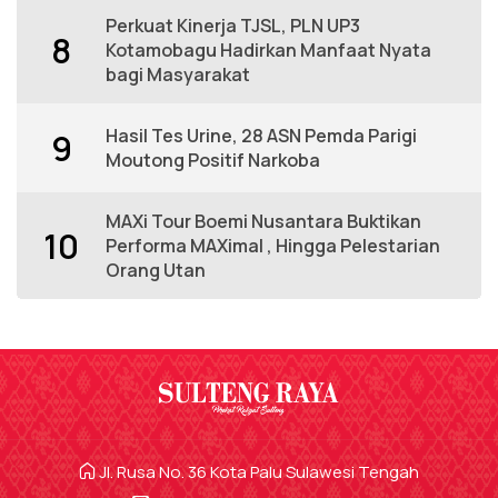
Perkuat Kinerja TJSL, PLN UP3
8
Kotamobagu Hadirkan Manfaat Nyata
bagi Masyarakat
Hasil Tes Urine, 28 ASN Pemda Parigi
9
Moutong Positif Narkoba
MAXi Tour Boemi Nusantara Buktikan
10
Performa MAXimal , Hingga Pelestarian
Orang Utan
Jl. Rusa No. 36 Kota Palu Sulawesi Tengah