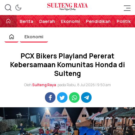
Perekat Rakyat Sulteng
Sulteng Raya
Berita
Daerah
Ekonomi
Pendidikan
Politik
Ekonomi
PCX Bikers Playland Pererat
Kebersamaan Komunitas Honda di
Sulteng
Oleh
Sulteng Raya
pada Rabu, 8 Jul 2026 | 9:50 am