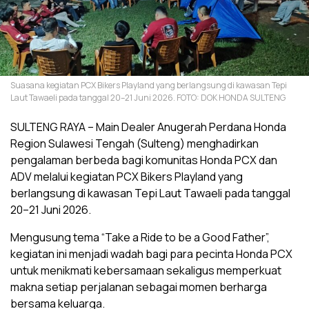
Suasana kegiatan PCX Bikers Playland yang berlangsung di kawasan Tepi
Laut Tawaeli pada tanggal 20–21 Juni 2026. FOTO: DOK HONDA SULTENG
SULTENG RAYA – Main Dealer Anugerah Perdana Honda
Region Sulawesi Tengah (Sulteng) menghadirkan
pengalaman berbeda bagi komunitas Honda PCX dan
ADV melalui kegiatan PCX Bikers Playland yang
berlangsung di kawasan Tepi Laut Tawaeli pada tanggal
20–21 Juni 2026.
Mengusung tema “Take a Ride to be a Good Father”,
kegiatan ini menjadi wadah bagi para pecinta Honda PCX
untuk menikmati kebersamaan sekaligus memperkuat
makna setiap perjalanan sebagai momen berharga
bersama keluarga.