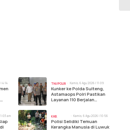
| 4:14
Kamis, 6 Agu 2026 | 11:09
TNI/POLRI
am
tmen
Kunker ke Polda Sulteng,
Astamaops Polri Pastikan
Layanan 110 Berjalan
omik 5
Optimal
11:03 am
Kamis, 6 Agu 2026 | 10:56
KAB.
am
Siap
Polisi Selidiki Temuan
BANGGAI
di
Kerangka Manusia di Luwuk