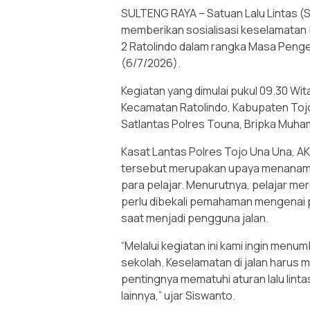
SULTENG RAYA – Satuan Lalu Lintas (
memberikan sosialisasi keselamatan b
2 Ratolindo dalam rangka Masa Penge
(6/7/2026).
Kegiatan yang dimulai pukul 09.30 Wita
Kecamatan Ratolindo, Kabupaten Tojo 
Satlantas Polres Touna, Bripka Muhamm
Kasat Lantas Polres Tojo Una Una, AK
tersebut merupakan upaya menanamkan
para pelajar. Menurutnya, pelajar m
perlu dibekali pemahaman mengenai
saat menjadi pengguna jalan.
“Melalui kegiatan ini kami ingin menum
sekolah. Keselamatan di jalan harus
pentingnya mematuhi aturan lalu linta
lainnya,” ujar Siswanto.