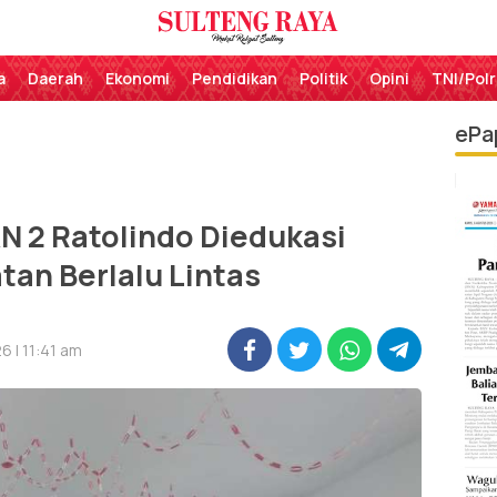
Perekat Rakyat Sulteng
Sulteng Raya
a
Daerah
Ekonomi
Pendidikan
Politik
Opini
TNI/Polr
ePa
N 2 Ratolindo Diedukasi
an Berlalu Lintas
6 | 11:41 am