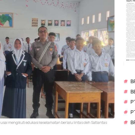
#
B
#
B
#
P
#
P
#
B
usai mengikuti edukasi keselamatan berlalu lintas oleh Satlantas