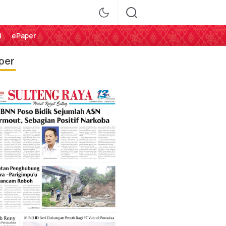
i
ePaper
per