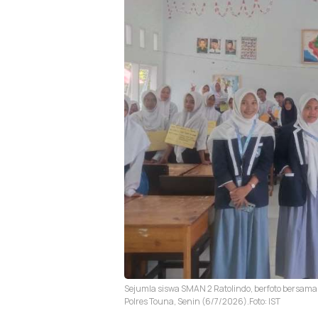
Sejumla siswa SMAN 2 Ratolindo, berfoto bersama 
Polres Touna, Senin (6/7/2026).Foto: IST