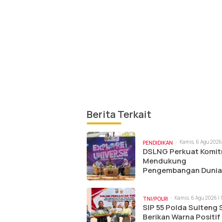
Berita Terkait
Kamis, 6 Agu 2026 
PENDIDIKAN
pm
DSLNG Perkuat Komi
Mendukung
Pengembangan Dunia
Pendidikan Melalui C
Ilkom Untad
Kamis, 6 Agu 2026 | 
TNI/POLRI
SIP 55 Polda Sulteng 
Berikan Warna Positif 