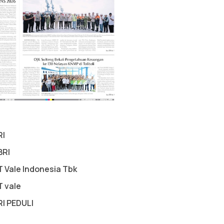
RI
BRI
T Vale Indonesia Tbk
T vale
RI PEDULI