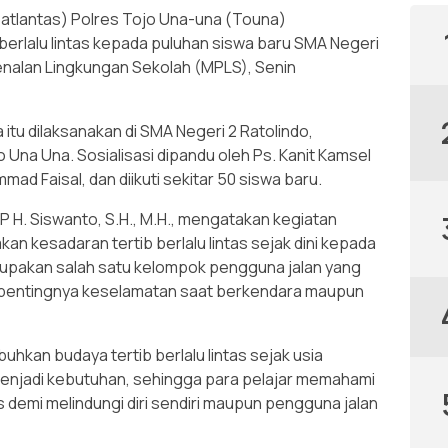
Satlantas) Polres Tojo Una-una (Touna)
erlalu lintas kepada puluhan siswa baru SMA Negeri
nalan Lingkungan Sekolah (MPLS), Senin
 itu dilaksanakan di SMA Negeri 2 Ratolindo,
Una Una. Sosialisasi dipandu oleh Ps. Kanit Kamsel
ad Faisal, dan diikuti sekitar 50 siswa baru.
P H. Siswanto, S.H., M.H., mengatakan kegiatan
 kesadaran tertib berlalu lintas sejak dini kepada
erupakan salah satu kelompok pengguna jalan yang
 pentingnya keselamatan saat berkendara maupun
buhkan budaya tertib berlalu lintas sejak usia
 menjadi kebutuhan, sehingga para pelajar memahami
s demi melindungi diri sendiri maupun pengguna jalan