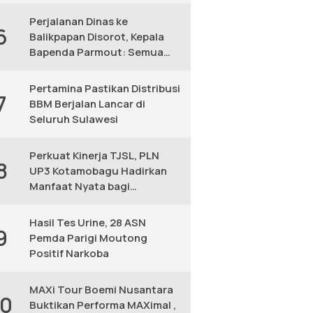
KM
Perjalanan Dinas ke
6
Balikpapan Disorot, Kepala
Bapenda Parmout: Semua
yang Ikut Adalah Pegawai
Pertamina Pastikan Distribusi
7
BBM Berjalan Lancar di
Seluruh Sulawesi
Perkuat Kinerja TJSL, PLN
8
UP3 Kotamobagu Hadirkan
Manfaat Nyata bagi
Masyarakat
Hasil Tes Urine, 28 ASN
9
Pemda Parigi Moutong
Positif Narkoba
MAXi Tour Boemi Nusantara
10
Buktikan Performa MAXimal ,