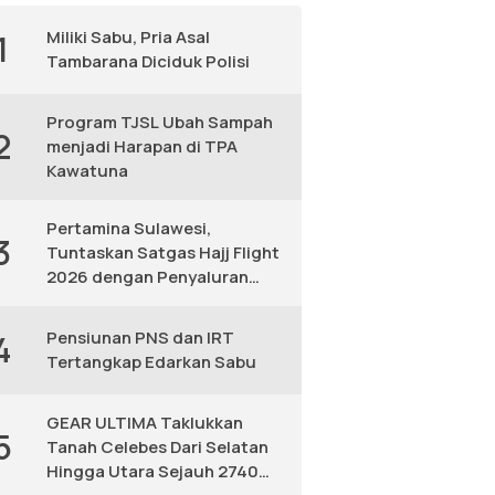
Miliki Sabu, Pria Asal
1
Tambarana Diciduk Polisi
Program TJSL Ubah Sampah
2
menjadi Harapan di TPA
Kawatuna
Pertamina Sulawesi,
3
Tuntaskan Satgas Hajj Flight
2026 dengan Penyaluran
Avtur Andal
Pensiunan PNS dan IRT
4
Tertangkap Edarkan Sabu
GEAR ULTIMA Taklukkan
5
Tanah Celebes Dari Selatan
Hingga Utara Sejauh 2740