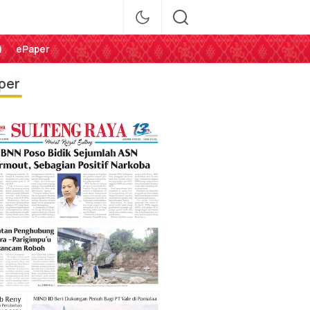
i
ePaper
per