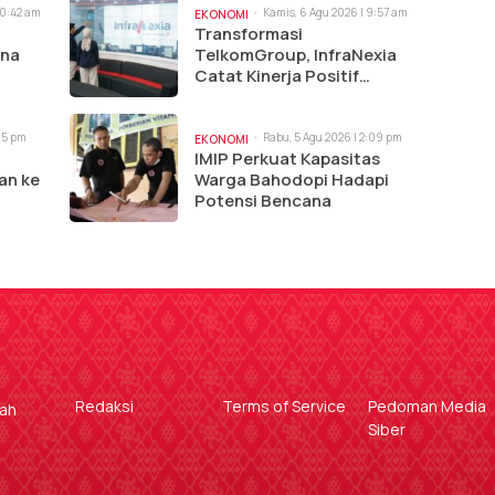
10:42 am
Kamis, 6 Agu 2026 | 9:57 am
EKONOMI
Transformasi
ina
TelkomGroup, InfraNexia
Catat Kinerja Positif
Perkuat Infrastruktur
Digital Nasional
:15 pm
Rabu, 5 Agu 2026 | 2:09 pm
EKONOMI
IMIP Perkuat Kapasitas
an ke
Warga Bahodopi Hadapi
Potensi Bencana
Redaksi
Terms of Service
Pedoman Media
gah
Siber