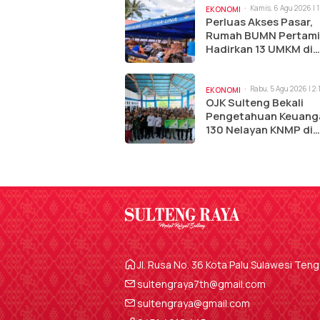
Kamis, 6 Agu 2026 | 
EKONOMI
Perluas Akses Pasar,
Rumah BUMN Pertam
Hadirkan 13 UMKM di
Jambore Sulteng
Rabu, 5 Agu 2026 | 2
EKONOMI
OJK Sulteng Bekali
Pengetahuan Keuang
130 Nelayan KNMP di
Tolitoli
Jl. Rusa No. 36 Kota Palu Sulawesi Ten
sultengraya7th@gmail.com
sultengraya@gmail.com