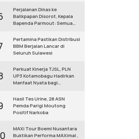
KM
Perjalanan Dinas ke
6
Balikpapan Disorot, Kepala
Bapenda Parmout: Semua
yang Ikut Adalah Pegawai
Pertamina Pastikan Distribusi
7
BBM Berjalan Lancar di
Seluruh Sulawesi
Perkuat Kinerja TJSL, PLN
8
UP3 Kotamobagu Hadirkan
Manfaat Nyata bagi
Masyarakat
Hasil Tes Urine, 28 ASN
9
Pemda Parigi Moutong
Positif Narkoba
MAXi Tour Boemi Nusantara
10
Buktikan Performa MAXimal ,