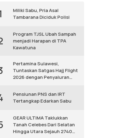
Miliki Sabu, Pria Asal
1
Tambarana Diciduk Polisi
Program TJSL Ubah Sampah
2
menjadi Harapan di TPA
Kawatuna
Pertamina Sulawesi,
3
Tuntaskan Satgas Hajj Flight
2026 dengan Penyaluran
Avtur Andal
Pensiunan PNS dan IRT
4
Tertangkap Edarkan Sabu
GEAR ULTIMA Taklukkan
5
Tanah Celebes Dari Selatan
Hingga Utara Sejauh 2740