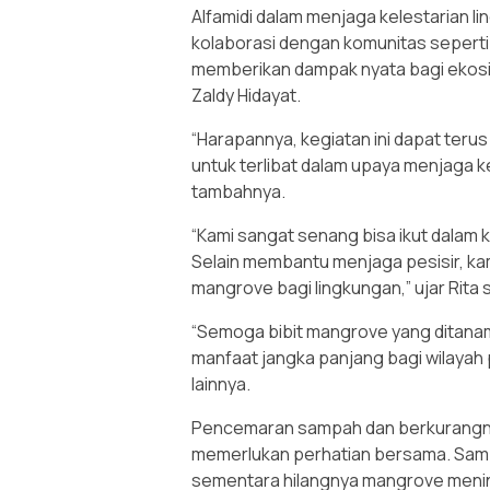
Alfamidi dalam menjaga kelestarian l
kolaborasi dengan komunitas sepert
memberikan dampak nyata bagi ekosist
Zaldy Hidayat.
“Harapannya, kegiatan ini dapat terus
untuk terlibat dalam upaya menjaga k
tambahnya.
“Kami sangat senang bisa ikut dalam 
Selain membantu menjaga pesisir, ka
mangrove bagi lingkungan,” ujar Rita 
“Semoga bibit mangrove yang ditanam
manfaat jangka panjang bagi wilayah
lainnya.
Pencemaran sampah dan berkurangnya
memerlukan perhatian bersama. Samp
sementara hilangnya mangrove mening