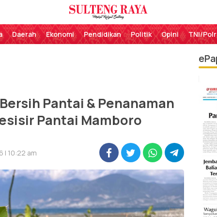
Perekat Rakyat Sulteng
Sulteng Raya
a
Daerah
Ekonomi
Pendidikan
Politik
Opini
TNI/Polr
ePa
i Bersih Pantai & Penanaman
esisir Pantai Mamboro
6 | 10:22 am