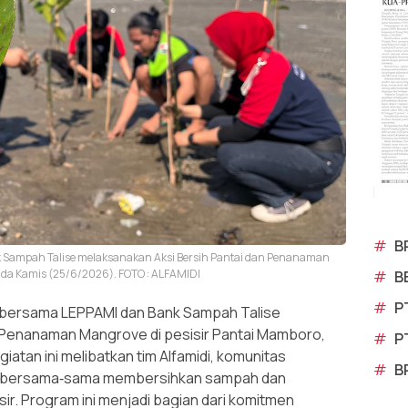
#
B
 Sampah Talise melaksanakan Aksi Bersih Pantai dan Penanaman
pada Kamis (25/6/2026). FOTO : ALFAMIDI
#
B
#
P
 bersama LEPPAMI dan Bank Sampah Talise
 Penanaman Mangrove di pesisir Pantai Mamboro,
#
P
iatan ini melibatkan tim Alfamidi, komunitas
#
B
ng bersama‑sama membersihkan sampah dan
ir. Program ini menjadi bagian dari komitmen