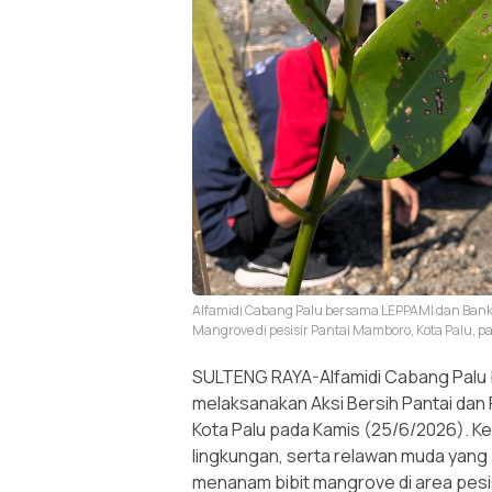
Alfamidi Cabang Palu bersama LEPPAMI dan Bank
Mangrove di pesisir Pantai Mamboro, Kota Palu, 
SULTENG RAYA-Alfamidi Cabang Palu
melaksanakan Aksi Bersih Pantai dan
Kota Palu pada Kamis (25/6/2026). Keg
lingkungan, serta relawan muda ya
menanam bibit mangrove di area pesis