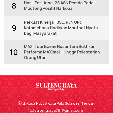
Hasil Tes Urine, 28 ASN Pemda Parigi
8
Moutong Positif Narkoba
Perkuat Kinerja TJSL, PLN UP3
9
Kotamobagu Hadirkan Manfaat Nyata
bagi Masyarakat
MAXi Tour Boemi Nusantara Buktikan
10
Performa MAXimal , Hingga Pelestarian
Orang Utan
Jl. Rusa No. 36 Kota Palu Sulawesi Tengah
sultengraya7th@gmail.com