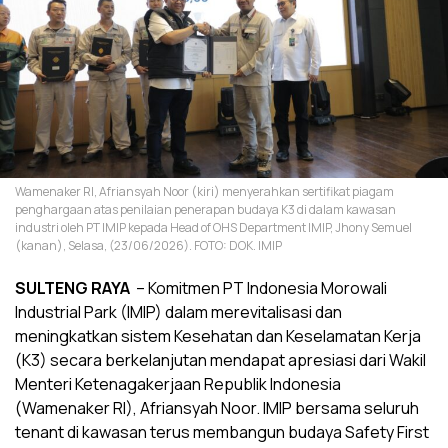
Wamenaker RI, Afriansyah Noor (kiri) menyerahkan sertifikat piagam
penghargaan atas penilaian penerapan budaya K3 di dalam kawasan
industri oleh PT IMIP kepada Head of OHS Department IMIP, Jhony Semuel
(kanan), Selasa, (23/06/2026). FOTO: DOK. IMIP
SULTENG RAYA
– Komitmen PT Indonesia Morowali
Industrial Park (IMIP) dalam merevitalisasi dan
meningkatkan sistem Kesehatan dan Keselamatan Kerja
(K3) secara berkelanjutan mendapat apresiasi dari Wakil
Menteri Ketenagakerjaan Republik Indonesia
(Wamenaker RI), Afriansyah Noor. IMIP bersama seluruh
tenant di kawasan terus membangun budaya Safety First