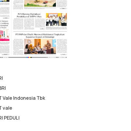
RI
BRI
T Vale Indonesia Tbk
T vale
RI PEDULI