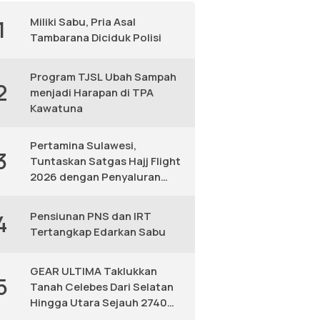
Miliki Sabu, Pria Asal
1
Tambarana Diciduk Polisi
Program TJSL Ubah Sampah
2
menjadi Harapan di TPA
Kawatuna
Pertamina Sulawesi,
3
Tuntaskan Satgas Hajj Flight
2026 dengan Penyaluran
Avtur Andal
Pensiunan PNS dan IRT
4
Tertangkap Edarkan Sabu
GEAR ULTIMA Taklukkan
5
Tanah Celebes Dari Selatan
Hingga Utara Sejauh 2740
KM