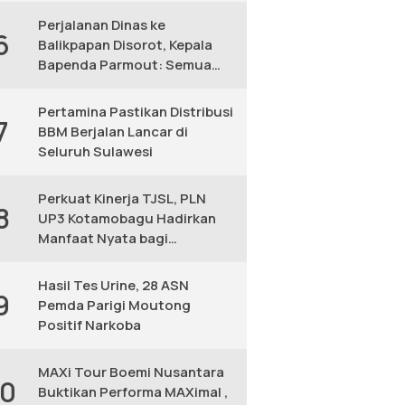
Perjalanan Dinas ke
6
Balikpapan Disorot, Kepala
Bapenda Parmout: Semua
yang Ikut Adalah Pegawai
Pertamina Pastikan Distribusi
7
BBM Berjalan Lancar di
Seluruh Sulawesi
Perkuat Kinerja TJSL, PLN
8
UP3 Kotamobagu Hadirkan
Manfaat Nyata bagi
Masyarakat
Hasil Tes Urine, 28 ASN
9
Pemda Parigi Moutong
Positif Narkoba
MAXi Tour Boemi Nusantara
10
Buktikan Performa MAXimal ,