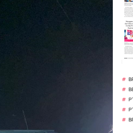
#
B
#
B
#
P
#
P
#
B