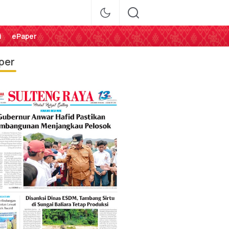
i
ePaper
per