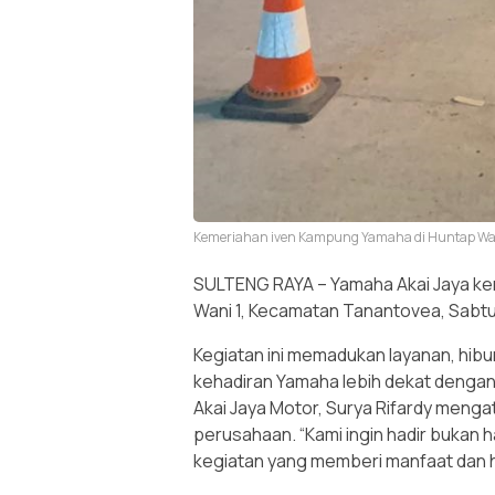
Kemeriahan iven Kampung Yamaha di Huntap Wan
SULTENG RAYA – Yamaha Akai Jaya ke
Wani 1, Kecamatan Tanantovea, Sabtu
Kegiatan ini memadukan layanan, hi
kehadiran Yamaha lebih dekat denga
Akai Jaya Motor, Surya Rifardy meng
perusahaan. “Kami ingin hadir bukan h
kegiatan yang memberi manfaat dan hi