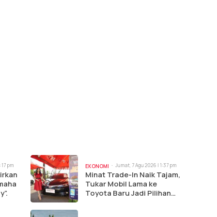
3:17 pm
Jumat, 7 Agu 2026 | 1:37 pm
EKONOMI
irkan
Minat Trade-In Naik Tajam,
amaha
Tukar Mobil Lama ke
y”.
Toyota Baru Jadi Pilihan
Paling Efisien