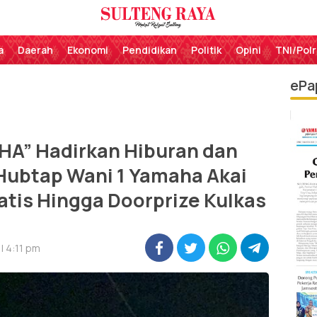
Perekat Rakyat Sulteng
Sulteng Raya
a
Daerah
Ekonomi
Pendidikan
Politik
Opini
TNI/Polr
ePa
” Hadirkan Hiburan dan
 Hubtap Wani 1 Yamaha Akai
atis Hingga Doorprize Kulkas
| 4:11 pm