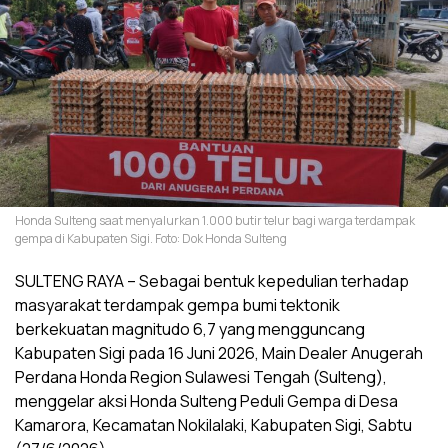
Honda Sulteng saat menyalurkan 1.000 butir telur bagi warga terdampak
gempa di Kabupaten Sigi. Foto: Dok Honda Sulteng
SULTENG RAYA – Sebagai bentuk kepedulian terhadap
masyarakat terdampak gempa bumi tektonik
berkekuatan magnitudo 6,7 yang mengguncang
Kabupaten Sigi pada 16 Juni 2026, Main Dealer Anugerah
Perdana Honda Region Sulawesi Tengah (Sulteng),
menggelar aksi Honda Sulteng Peduli Gempa di Desa
Kamarora, Kecamatan Nokilalaki, Kabupaten Sigi, Sabtu