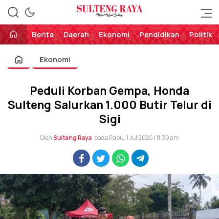
Perekat Rakyat Sulteng
Sulteng Raya
Berita
Daerah
Ekonomi
Pendidikan
Politik
Ekonomi
Peduli Korban Gempa, Honda
Sulteng Salurkan 1.000 Butir Telur di
Sigi
Oleh
Sulteng Raya
pada Rabu, 1 Jul 2026 | 11:39 am