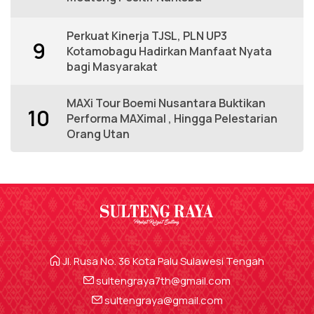
Perkuat Kinerja TJSL, PLN UP3
9
Kotamobagu Hadirkan Manfaat Nyata
bagi Masyarakat
MAXi Tour Boemi Nusantara Buktikan
10
Performa MAXimal , Hingga Pelestarian
Orang Utan
Jl. Rusa No. 36 Kota Palu Sulawesi Tengah
sultengraya7th@gmail.com
sultengraya@gmail.com