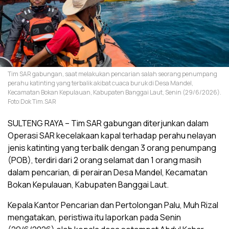
Tim SAR gabungan, saat melakukan pencarian salah seorang penumpang
perahu katinting yang terbalik akibat cuaca buruk di Desa Mandel,
Kecamatan Bokan Kepulauan, Kabupaten Banggai Laut, Senin (29/6/2026).
Foto:Dok Tim.SAR
SULTENG RAYA – Tim SAR gabungan diterjunkan dalam
Operasi SAR kecelakaan kapal terhadap perahu nelayan
jenis katinting yang terbalik dengan 3 orang penumpang
(POB), terdiri dari 2 orang selamat dan 1 orang masih
dalam pencarian, di perairan Desa Mandel, Kecamatan
Bokan Kepulauan, Kabupaten Banggai Laut.
Kepala Kantor Pencarian dan Pertolongan Palu, Muh Rizal
mengatakan, peristiwa itu laporkan pada Senin