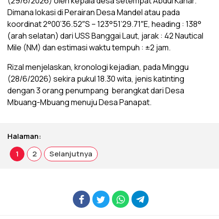
(29/6/2026) oleh kepala desa setempat Abdul Kahar.
Dimana lokasi di Perairan Desa Mandel atau pada
koordinat 2°00’36.52″S – 123°51’29.71″E, heading : 138°
(arah selatan) dari USS Banggai Laut, jarak : 42 Nautical
Mile (NM) dan estimasi waktu tempuh : ±2 jam.
Rizal menjelaskan, kronologi kejadian, pada Minggu
(28/6/2026) sekira pukul 18.30 wita, jenis katinting
dengan 3 orang penumpang berangkat dari Desa
Mbuang-Mbuang menuju Desa Panapat.
Halaman:
1
2
Selanjutnya