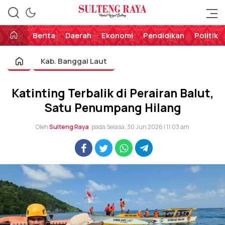
Perekat Rakyat Sulteng
Sulteng Raya
Berita
Daerah
Ekonomi
Pendidikan
Politik
Kab. Banggai Laut
Katinting Terbalik di Perairan Balut,
Satu Penumpang Hilang
Oleh
Sulteng Raya
pada Selasa, 30 Jun 2026 | 11:03 am