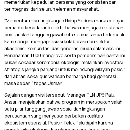
memerlukan kepedulian bersama yang konsisten dan
terintegrasi dari seluruh elemen masyarakat.
“Momentum Hari Lingkungan Hidup Sedunia harus menjadi
pemantik kesadaran kolektif bahwa menjaga kelestarian
bumi adalah tanggung jawab kita semua tanpa terkecuali.
Kami sangat mengapresiasi kolaborasi dari sektor
akademisi, komunitas, dan generasi muda dalam aksi ini.
Penanaman 1.000 mangrove serta pembersihan pantai ini
bukan sekadar seremonial ekologis, melainkan investasi
strategis jangka panjang untuk melindungi wilayah pesisir
dari abrasi sekaligus warisan berharga bagi generasi
masa depan,” tegas Usman.
Sejalan dengan visi tersebut, Manager PLN UP3 Palu,
Ansar, menjelaskan bahwa program ini merupakan salah
satu pilar tanggung jawab sosial dan lingkungan
perusahaan yang menyasar perbaikan kualitas
ekosistem esensial. Pesisir Teluk Palu dipilih karena
memiliki nilai ekologis dan ekonomi yang tinggi bagi