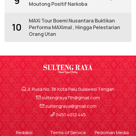
9
Moutong Positif Narkoba
MAXi Tour Boemi Nusantara Buktikan
10
Performa MAXimal , Hingga Pelestarian
Orang Utan
Jl. Rusa No. 36 Kota Palu Sulawesi Tengah
sultengraya7th@gmail.com
sultengraya@gmail.com
0451 4012 445
Redaksi
Terms of Service
Pedoman Media